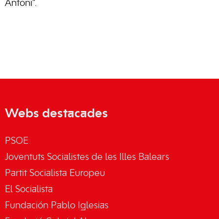
Antoni”.
Webs destacades
PSOE
Joventuts Socialistes de les Illes Balears
Partit Socialista Europeu
El Socialista
Fundación Pablo Iglesias