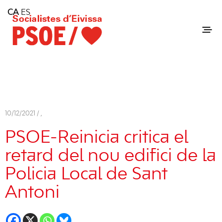
Home
CA
ES
Consell Insular d'Eivissa
Services
Contact
10/12/2021 /
,
PSOE-Reinicia critica el
retard del nou edifici de la
Policia Local de Sant
Antoni