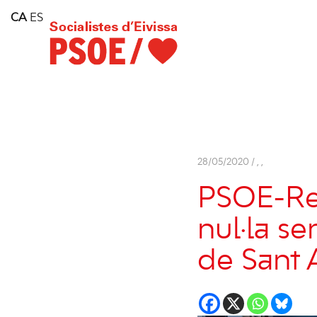
Home
CA
ES
Consell Insular d'Eivissa
Services
Contact
28/05/2020 /
,
,
PSOE-Rein
nul·la se
de Sant 