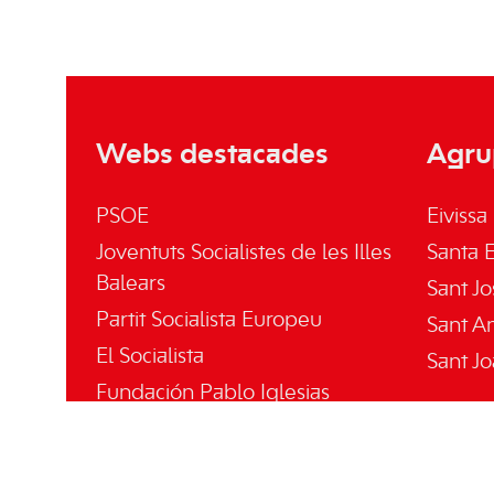
Webs destacades
Agru
PSOE
Eivissa
Joventuts Socialistes de les Illes
Santa E
Balears
Sant Jo
Partit Socialista Europeu
Sant A
El Socialista
Sant Jo
Fundación Pablo Iglesias
Fundació Gabriel Alomar