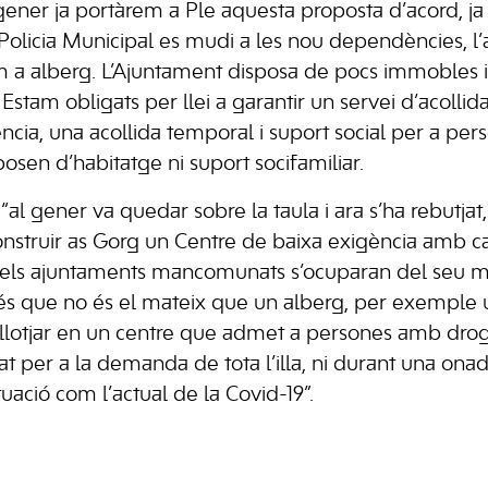
 gener ja portàrem a Ple aquesta proposta d’acord, 
olicia Municipal es mudi a les nou dependències, l’
 a alberg. L’Ajuntament disposa de pocs immobles i
. Estam obligats per llei a garantir un servei d’acolli
cia, una acollida temporal i suport social per a pers
osen d’habitatge ni suport socifamiliar.
“al gener va quedar sobre la taula i ara s’ha rebutjat,
construir as Gorg un Centre de baixa exigència amb ca
s els ajuntaments mancomunats s’ocuparan del seu 
és que no és el mateix que un alberg, per exemple 
allotjar en un centre que admet a persones amb dro
t per a la demanda de tota l’illa, ni durant una onad
tuació com l’actual de la Covid-19”.