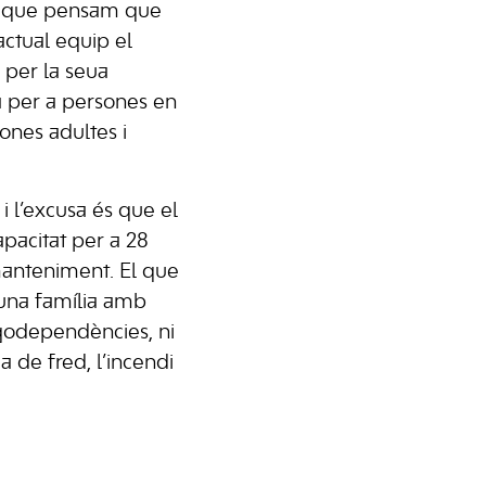
ja que pensam que
actual equip el
 per la seua
da per a persones en
ones adultes i
 i l’excusa és que el
pacitat per a 28
manteniment. El que
una família amb
godependències, ni
a de fred, l’incendi