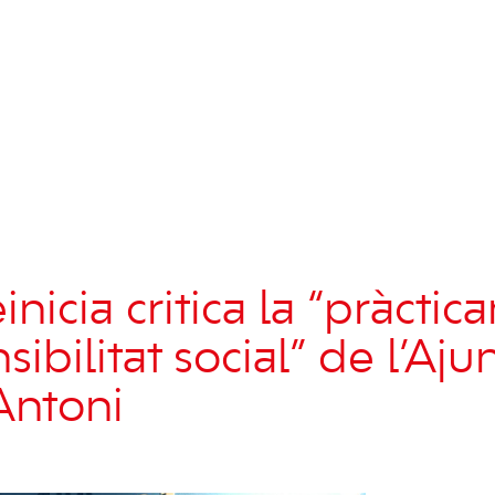
icia critica la “pràctic
nsibilitat social” de l’A
Antoni