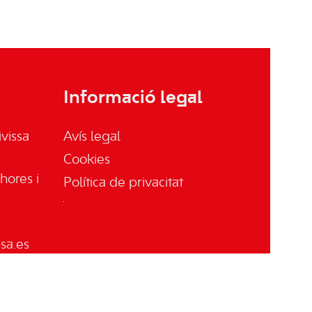
Informació legal
vissa
Avís legal
Cookies
hores i
Política de privacitat
sa.es