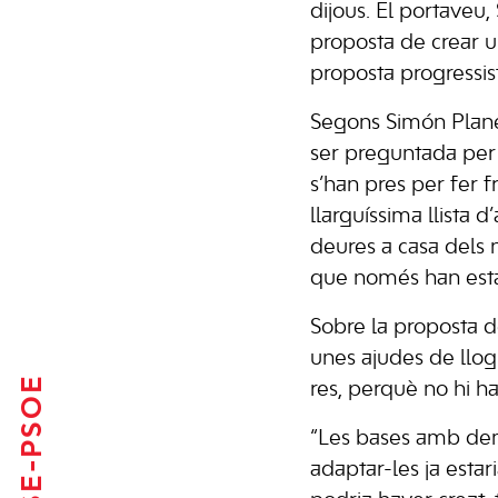
dijous. El portaveu,
proposta de crear u
proposta progressis
Segons Simón Planel
ser preguntada per
s’han pres per fer f
llarguíssima llista 
deures a casa dels 
que només han estat
Sobre la proposta d
unes ajudes de llog
FSE-PSOE
res, perquè no hi ha
“Les bases amb dema
adaptar-les ja estar