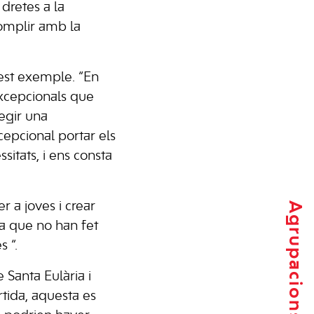
 dretes a la
complir amb la
uest exemple. “En
xcepcionals que
legir una
xcepcional portar els
itats, i ens consta
r a joves i crear
Agrupacions locals
ta que no han fet
 “.
Santa Eulària i
rtida, aquesta es