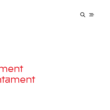
ament
juntament