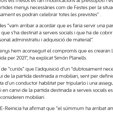
 tots els mesos es fan modificacions al pressupost i 
 partides menys necessàries com de Festes per la situ
ment es podran celebrar totes les previstes” .
es “vam arribar a acordar que es faria servir una pa
que s’ha destinat a serveis socials i que ha de cobr
onal administratiu i adquisició de material”.
menys hem aconseguit el compromís que es crearan l
tida per 2021”, ha explicat Simón Planells.
 de “curiós” que l’adquisició d’un “dubtosament nece
 de la partida destinada a mobiliari, sent per defini
ta d’un conductor habilitat per tripularlo i una asse
, i en canvi de la partida destinada a serveis socials e
consideren mobiliari.
E-Reinicia ha afirmat que “el súmmum ha arribat am