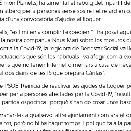
 Simón Planells, ha lamentat el rebuig del tripartit de
n alberg per a persones sense sostre i el retard en 
ta d’una convocatòria d’ajudes al lloguer.
ls, “es limiten a complir l’expedient” i ha posat aq
 la nostra companya Neus Marí sobre les mesures e
ront a la Covid-19, la regidora de Benestar Social va l
d’actuacions que són les habituals i va afegir com a e
nens que no tenen Internet o menjars a casa de necess
 dos diaris de les 15 que prepara Càritas”.
e PSOE-Reinicia de reactivar les ajudes de lloguer pe
uer per a persones afectades per la Covid-19, “resul
 partida específica i perquè s’han de crear unes bases
nar-les a qualsevol altre ajuntament com ara el de 
ia fet, però no hi ha hagut temps. I pel que fa a la pa