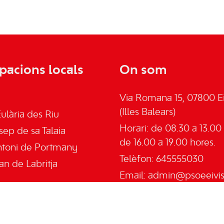
pacions locals
On som
Via Romana 15, 07800 Ei
(Illes Balears)
ulària des Riu
Horari: de 08.30 a 13.00 
sep de sa Talaia
de 16.00 a 19.00 hores.
ntoni de Portmany
Telèfon: 645555030
an de Labritja
Email:
admin@psoeeivis