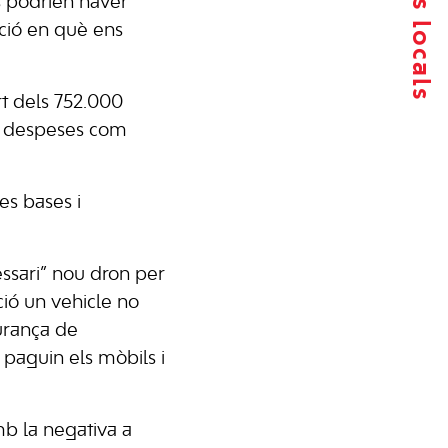
es podrien haver
ació en què ens
rt dels 752.000
ir despeses com
es bases i
ssari” nou dron per
ció un vehicle no
gurança de
s paguin els mòbils i
b la negativa a