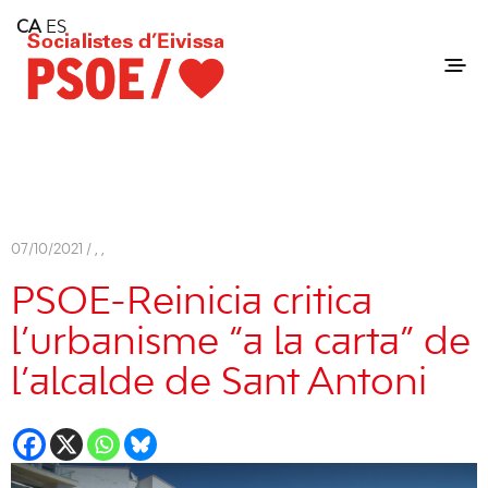
Home
CA
ES
Consell Insular d'Eivissa
Services
Contact
07/10/2021 /
,
,
PSOE-Reinicia critica
l’urbanisme “a la carta” de
l’alcalde de Sant Antoni