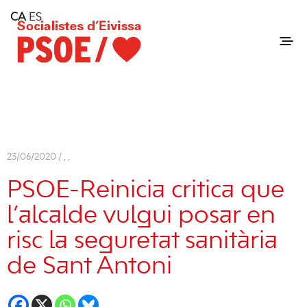
Home
CA
ES
Consell Insular d'Eivissa
Services
Contact
23/06/2020 /
,
,
PSOE-Reinicia critica que
l’alcalde vulgui posar en
risc la seguretat sanitària
de Sant Antoni