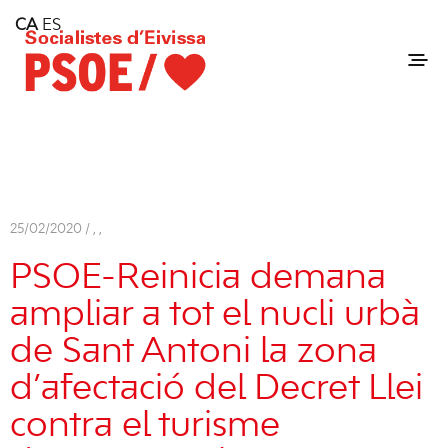
Home
CA
ES
Consell Insular d'Eivissa
Services
Contact
25/02/2020 /
,
,
PSOE-Reinicia demana
ampliar a tot el nucli urbà
de Sant Antoni la zona
d’afectació del Decret Llei
contra el turisme