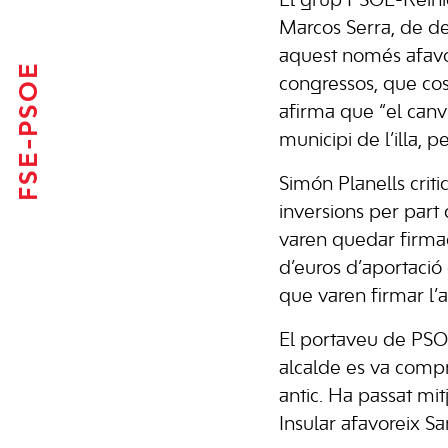
El grup PSOE-Reinic
Marcos Serra, de de
aquest només afavo
FSE-PSOE
congressos, que cos
afirma que “el canv
municipi de l’illa, 
Simón Planells crit
inversions per part 
varen quedar firmad
d’euros d’aportació 
que varen firmar l’an
El portaveu de PSOE
alcalde es va compr
antic. Ha passat mit
Insular afavoreix S