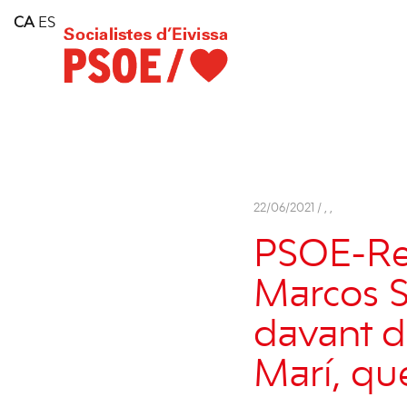
Home
CA
ES
Consell Insular d'Eivissa
Services
Contact
22/06/2021 /
,
,
PSOE-Rei
Marcos S
davant d
Marí, qu