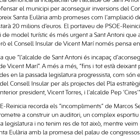
ia denuncia la incapacitat de l’alcalde de Sant Anto
fensar el municipi per aconseguir inversions del Con
reix Santa Eulària amb promeses com l’ampliació d
tarà 20 milions d’euros. El portaveu de PSOE-Reinici
i de model turístic és més urgent a Sant Antoni que a
però el Consell Insular de Vicent Marí només pensa en 
ica que “l’alcalde de Sant Antoni és incapaç d’aconse
de Vicent Marí”. A més a més, “fins i tot està deixant
es en la passada legislatura progressista, com són el
del Consell Insular per als projectes del Pla estratèg
terior president, Vicent Torres, i l’alcalde Pep ‘Cires'”
-Reinicia recorda els “incompliments” de Marcos Ser
ometre a construir un auditori, un complex esportiu i
ja legislatura i no tenim res de tot això, mentre veim
anta Eulària amb la promesa del palau de congressos”