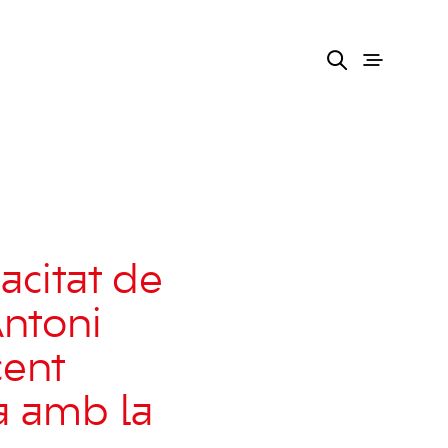
acitat de
Antoni
cent
a amb la