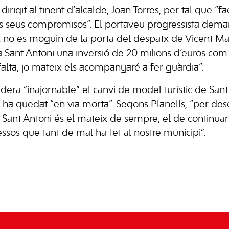
irigit al tinent d’alcalde, Joan Torres, per tal que “fac
s seus compromisos”. El portaveu progressista deman
eix no es moguin de la porta del despatx de Vicent Ma
 Sant Antoni una inversió de 20 milions d’euros com
a falta, jo mateix els acompanyaré a fer guàrdia”.
dera “inajornable” el canvi de model turístic de San
ha quedat “en via morta”. Segons Planells, “per des
a Sant Antoni és el mateix de sempre, el de continua
ssos que tant de mal ha fet al nostre municipi”.