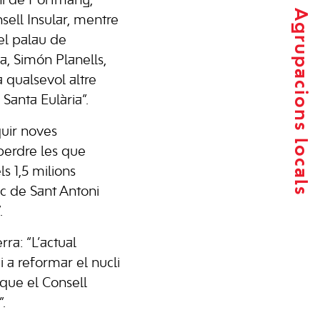
ni de Portmany,
Agrupacions locals
sell Insular, mentre
el palau de
a, Simón Planells,
 qualsevol altre
Santa Eulària”.
guir noves
 perdre les que
s 1,5 milions
ic de Sant Antoni
.
ra: “L’actual
 a reformar el nucli
 que el Consell
.