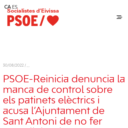
Home
CA
ES
Consell Insular d'Eivissa
Services
Contact
30/08/2022 /
,
,
PSOE-Reinicia denuncia la
manca de control sobre
els patinets elèctrics i
acusa l’Ajuntament de
Sant Antoni de no fer