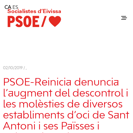
Home
CA
ES
Consell Insular d'Eivissa
Services
Contact
02/10/2019 /
,
PSOE-Reinicia denuncia
l’augment del descontrol i
les molèsties de diversos
establiments d’oci de Sant
Antoni i ses Païsses i