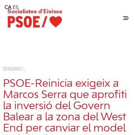
Home
CA
ES
Consell Insular d'Eivissa
Services
Contact
21/12/2021 /
,
PSOE-Reinicia exigeix ​​a
Marcos Serra que aprofiti
la inversió del Govern
Balear a la zona del West
End per canviar el model