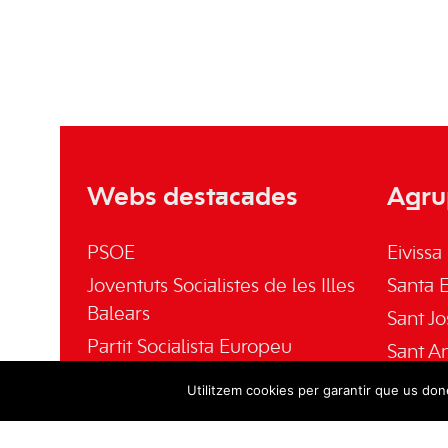
Webs destacades
Agru
PSOE
Eivissa
Joventuts Socialistes de les Illes
Santa E
Balears
Sant Jo
Partit Socialista Europeu
Sant A
El Socialista
Sant Jo
Utilitzem cookies per garantir que us done
Fundación Pablo Iglesias
Fundació Gabriel Alomar