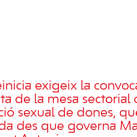
icia exigeix ​​la convoc
a de la mesa sectorial 
ació sexual de dones, qu
ada des que governa Ma