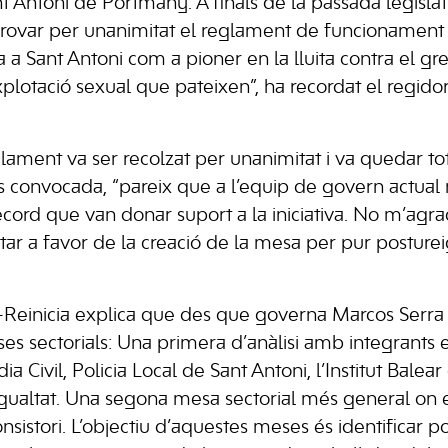
 Antoni de Portmany. A finals de la passada legislatu
provar per unanimitat el reglament de funcionament
va a Sant Antoni com a pioner en la lluita contra el 
explotació sexual que pateixen”, ha recordat el regid
glament va ser recolzat per unanimitat i va quedar t
s convocada, “pareix que a l’equip de govern actual n
record que van donar suport a la iniciativa. No m’agr
tar a favor de la creació de la mesa per pur posturei
-Reinicia explica que des que governa Marcos Serra 
es sectorials: Una primera d’anàlisi amb integrants e
Civil, Policia Local de Sant Antoni, l’Institut Balear
Igualtat. Una segona mesa sectorial més general on 
onsistori. L’objectiu d’aquestes meses és identificar po