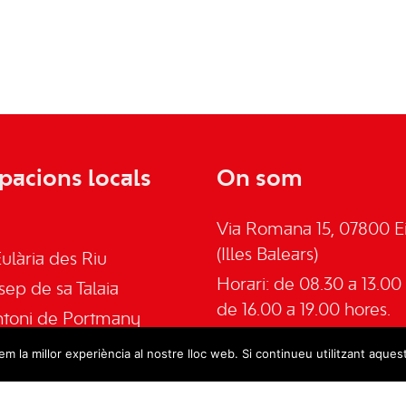
pacions locals
On som
Via Romana 15, 07800 Ei
(Illes Balears)
ulària des Riu
Horari: de 08.30 a 13.00 
sep de sa Talaia
de 16.00 a 19.00 hores.
ntoni de Portmany
Telèfon: 645555030
an de Labritja
m la millor experiència al nostre lloc web. Si continueu utilitzant aques
Email:
admin@psoeeivis