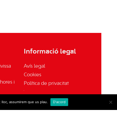
Informació legal
vissa
Avís legal
Cookies
hores i
Política de privacitat
t lloc, assumirem que us plau.
D'acord
sa.es