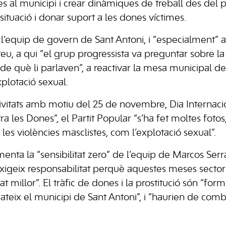
es al municipi i crear dinàmiques de treball des del 
 situació i donar suport a les dones víctimes.
 l’equip de govern de Sant Antoni, i “especialment” a
eu, a qui “el grup progressista va preguntar sobre la
 què li parlaven”, a reactivar la mesa municipal de l
xplotació sexual.
ivitats amb motiu del 25 de novembre, Dia Internacio
ra les Dones”, el Partit Popular “s’ha fet moltes fot
r les violències masclistes, com l’explotació sexual”.
enta la “sensibilitat zero” de l’equip de Marcos Se
xigeix ​​responsabilitat perquè aquestes meses sector
millor”. El tràfic de dones i la prostitució són “for
ateix el municipi de Sant Antoni”, i “haurien de comb