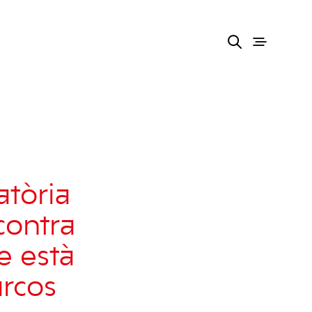
atòria
contra
e està
rcos