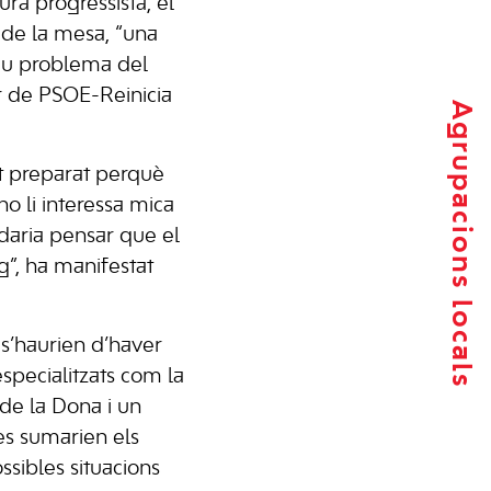
ra progressista, el
 de la mesa, “una
greu problema del
or de PSOE-Reinicia
Agrupacions locals
ot preparat perquè
o li interessa mica
adaria pensar que el
g”, ha manifestat
s’haurien d’haver
specialitzats com la
 de la Dona i un
es sumarien els
ssibles situacions