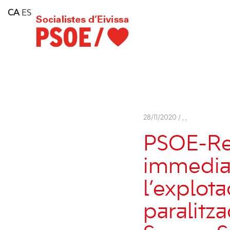
Home
CA
ES
Consell Insular d'Eivissa
Services
Contact
28/11/2020 /
,
,
PSOE-Rein
immediat
l’explot
paralitz