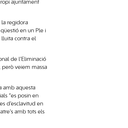
propi ajuntament
 la regidora
 qüestió en un Ple i
luita contra el
nal de l’Eliminació
os, però veiem massa
rra amb aquesta
ials “es posin en
mes d’esclavitud en
atre’s amb tots els