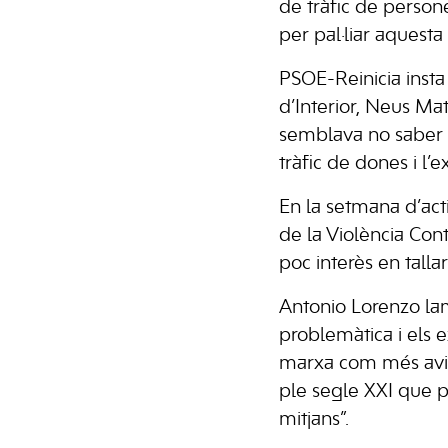
de tràfic de person
per pal·liar aquesta
PSOE-Reinicia insta
d’Interior, Neus Mat
semblava no saber de
tràfic de dones i l’e
En la setmana d’act
de la Violència Cont
poc interès en talla
Antonio Lorenzo lam
problemàtica i els e
marxa com més aviat 
ple segle XXI que p
mitjans”.