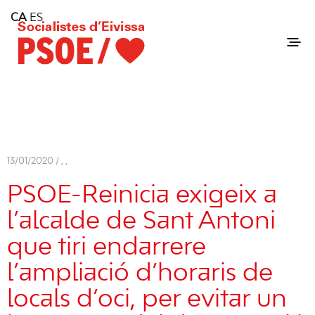
Home
CA
ES
Consell Insular d'Eivissa
Services
Contact
13/01/2020 /
,
,
PSOE-Reinicia exigeix a
l’alcalde de Sant Antoni
que tiri endarrere
l’ampliació d’horaris de
locals d’oci, per evitar un