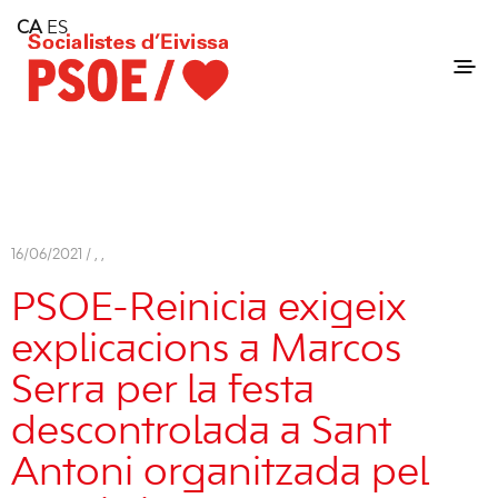
Home
CA
ES
Consell Insular d'Eivissa
Services
Contact
16/06/2021 /
,
,
PSOE-Reinicia exigeix
explicacions a Marcos
Serra per la festa
descontrolada a Sant
Antoni organitzada pel