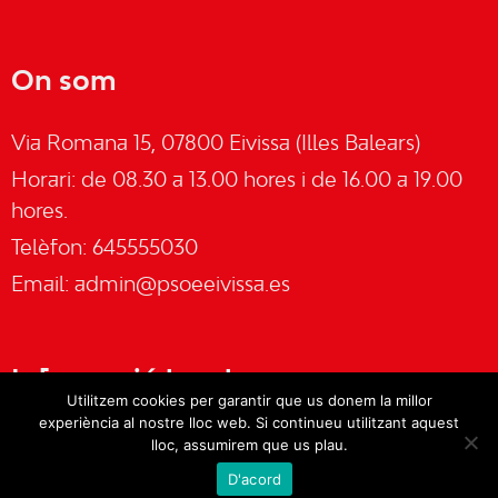
On som
Via Romana 15, 07800 Eivissa (Illes Balears)
Horari: de 08.30 a 13.00 hores i de 16.00 a 19.00
hores.
Telèfon: 645555030
Email:
admin@psoeeivissa.es
Informació legal
Utilitzem cookies per garantir que us donem la millor
experiència al nostre lloc web. Si continueu utilitzant aquest
Avís legal
lloc, assumirem que us plau.
D'acord
Cookies