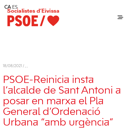
Home
CA
ES
Consell Insular d'Eivissa
Services
Contact
18/08/2021 /
,
,
PSOE-Reinicia insta
l’alcalde de Sant Antoni a
posar en marxa el Pla
General d’Ordenació
Urbana “amb urgència”