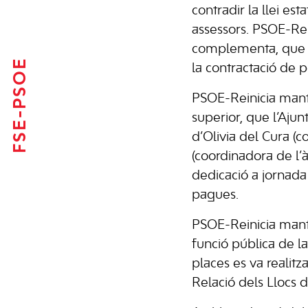
contradir la llei es
assessors. PSOE-Rei
complementa, que no 
FSE-PSOE
la contractació de 
PSOE-Reinicia manté 
superior, que l’Aju
d’Olivia del Cura (c
(coordinadora de l’
dedicació a jornada
pagues.
PSOE-Reinicia mant
funció pública de l
places es va realitz
Relació dels Llocs d