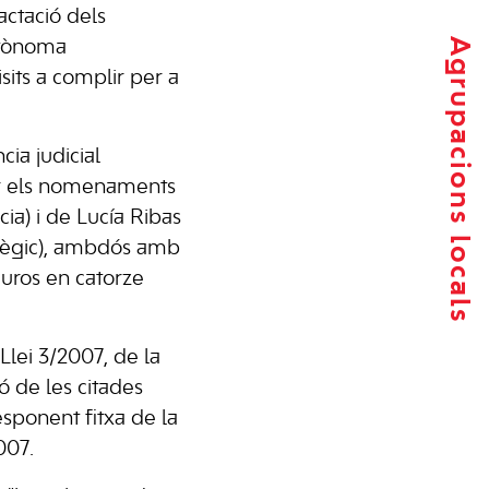
actació dels
Agrupacions locals
utònoma
sits a complir per a
cia judicial
lar els nomenaments
cia) i de Lucía Ribas
atègic), ambdós amb
euros en catorze
lei 3/2007, de la
ó de les citades
esponent fitxa de la
007.