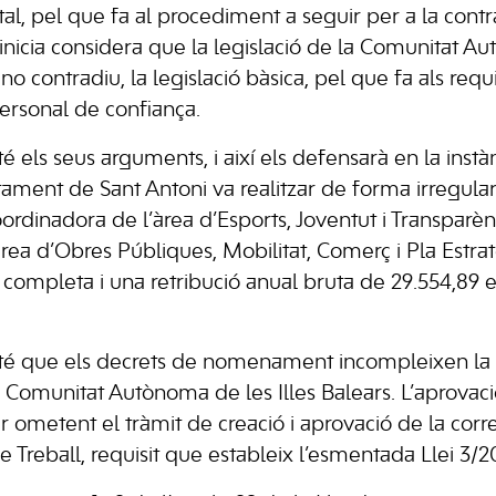
tatal, pel que fa al procediment a seguir per a la contr
nicia considera que la legislació de la Comunitat A
contradiu, la legislació bàsica, pel que fa als requi
personal de confiança.
els seus arguments, i així els defensarà en la instàn
ntament de Sant Antoni va realitzar de forma irregu
oordinadora de l’àrea d’Esports, Joventut i Transparèn
àrea d’Obres Públiques, Mobilitat, Comerç i Pla Estr
 completa i una retribució anual bruta de 29.554,89 
é que els decrets de nomenament incompleixen la L
a Comunitat Autònoma de les Illes Balears. L’aprovaci
ar ometent el tràmit de creació i aprovació de la corr
e Treball, requisit que estableix l’esmentada Llei 3/2