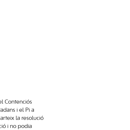
el Contenciós
adans i el Pi a
rteix la resolució
ció i no podia