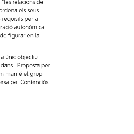
e “les relacions de
 ordena els seus
 requisits per a
istració autonòmica
de figurar en la
a únic objectiu
tadans i Proposta per
com manté el grup
mesa pel Contenciós