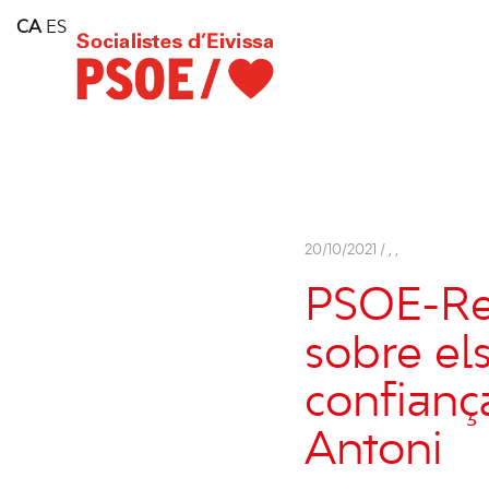
Home
CA
ES
Consell Insular d'Eivissa
Services
Contact
20/10/2021 /
,
,
PSOE-Rei
sobre el
confianç
Antoni