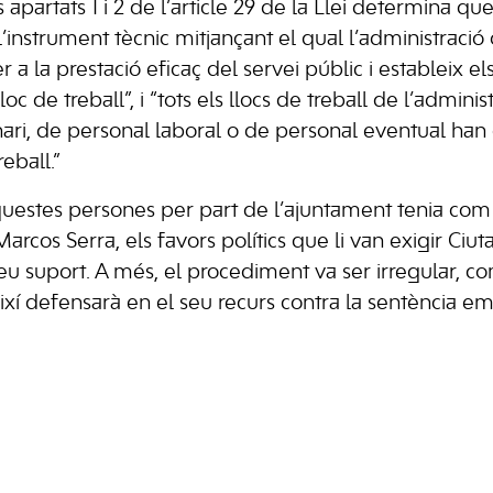
s apartats 1 i 2 de l’article 29 de la Llei determina qu
 l’instrument tècnic mitjançant el qual l’administració
a la prestació eficaç del servei públic i estableix els
loc de treball”, i “tots els llocs de treball de l’admin
ari, de personal laboral o de personal eventual han 
reball.”
questes persones per part de l’ajuntament tenia com 
arcos Serra, els favors polítics que li van exigir Ciu
 seu suport. A més, el procediment va ser irregular, 
així defensarà en el seu recurs contra la sentència e