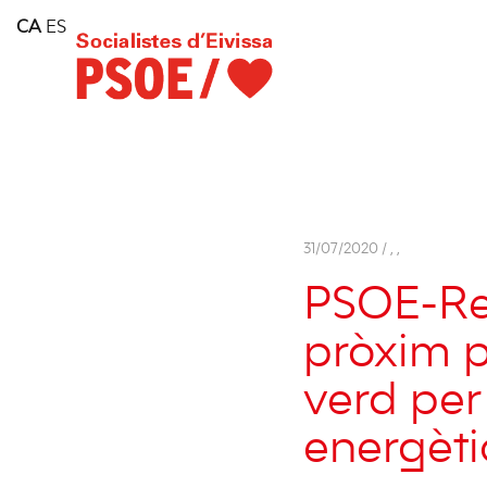
Home
CA
ES
Consell Insular d'Eivissa
Services
Contact
31/07/2020 /
,
,
PSOE-Rei
pròxim p
verd per
energèti