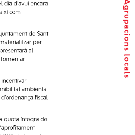
Agrupacions locals
l dia d’avui encara
així com
’Ajuntament de Sant
materialitzar per
presentarà al
e fomentar
 incentivar
ibilitat ambiental i
d’ordenança fiscal
la quota íntegra de
l’aprofitament