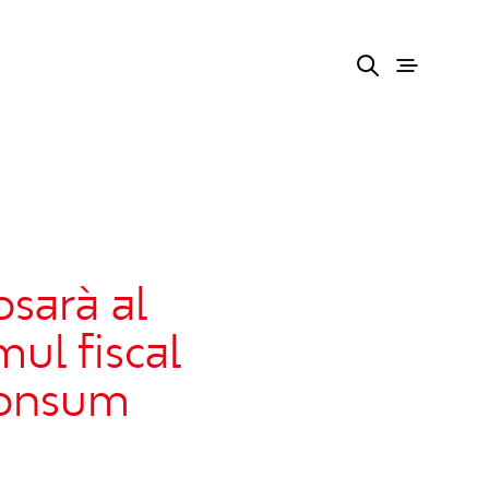
sarà al
ul fiscal
consum