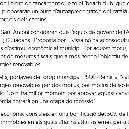
de l’ordre de tancament que té el ‘beach club’ que e
 i proposaran un punt d’autoaprenentatge del català 
voreres dels camins.
e Sant Antoni consideren que l’equip de govern de l
PP, Ciutadans i Proposta per Eivissa no ha aconseguit 
 d’estímul econòmic al municipi. Per aquest motiu, 
t de mesures fiscals que a més, tenen l’objectiu d
rgies renovables.
ls, portaveu del grup municipal PSOE-Reinicia, “cal
gies renovables per dos motius, per motius de sosten
c. No hi ha millor moment per aprovar aquest canvi 
omia entrarà en una etapa de recessió”.
 econòmic consisteix en una bonificació del 50% de 
immobles en els quals s’ha instal·lat sistemes per a 