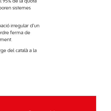
el 95% de la quota
orporen sistemes
ació irregular d’un
ordre ferma de
ament.
e del català a la