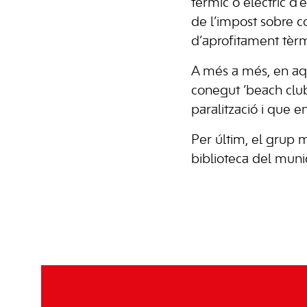
tèrmic o elèctric d’
de l’impost sobre co
d’aprofitament tèrmi
A més a més, en aqu
conegut ‘beach club
paralització i que 
Per últim, el grup 
biblioteca del muni