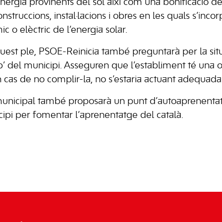
energia provinents del sol així com una bonificació d
nstruccions, instal·lacions i obres en les quals s’inc
c o elèctric de l’energia solar.
est ple, PSOE-Reinicia també preguntarà per la situ
’ del municipi. Asseguren que l’establiment té una 
en cas de no complir-la, no s’estaria actuant adequad
municipal també proposarà un punt d’autoaprenentatg
cipi per fomentar l’aprenentatge del català.