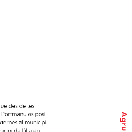
que des de les
e Portmany es posi
xternes al municipi.
ipi de l’illa en