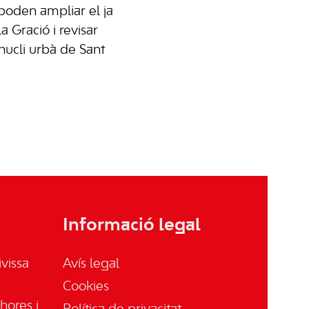
e poden ampliar el ja
la Gració i revisar
 nucli urbà de Sant
Informació legal
vissa
Avís legal
Cookies
hores i