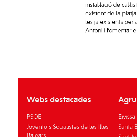
instal·lació de cal·
existent de la platja
les ja existents per
Antoni i fomentar en
Webs destacades
Agru
PSOE
Eivissa
Joventuts Socialistes de les Illes
Santa E
Balears