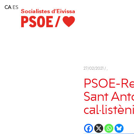
Home
CA
ES
Consell Insular d'Eivissa
Services
Contact
27/02/2021 /
,
PSOE-Rein
Sant Ant
cal·listèn