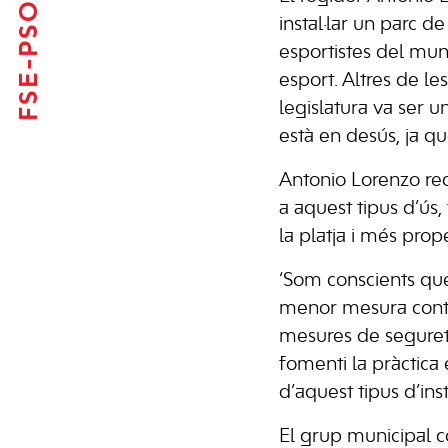
FSE-PSOE
instal·lar un parc de 
esportistes del muni
esport. Altres de le
legislatura va ser u
està en desús, ja q
Antonio Lorenzo rec
a aquest tipus d’ús, 
la platja i més prop
‘Som conscients que
menor mesura continu
mesures de seguret
fomenti la pràctica 
d’aquest tipus d’inst
El grup municipal co