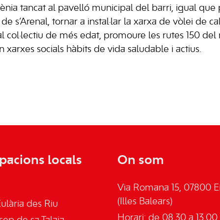
listènia tancat al pavelló municipal del barri, igual qu
 de s’Arenal, tornar a instal·lar la xarxa de vòlei de ca
 al col·lectiu de més edat, promoure les rutes 150 del
 xarxes socials hàbits de vida saludable i actius.
pacions locals
On som
Via Romana 15, 07800 Ei
(Illes Balears)
ulària des Riu
Horari: de 08.30 a 13.00 