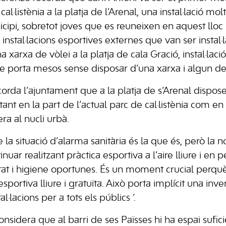
cal·listènia a la platja de l’Arenal, una instal·lació mol
cipi, sobretot joves que es reuneixen en aquest lloc pe
s instal·lacions esportives externes que van ser instal
na xarxa de vòlei a la platja de cala Gració, instal·la
ue porta mesos sense disposar d’una xarxa i algun d
orda l’ajuntament que a la platja de s’Arenal dispo
tant en la part de l’actual parc de cal·listènia com en
era al nucli urbà.
 la situació d’alarma sanitària és la que és, però la
ar realitzant pràctica esportiva a l’aire lliure i en 
at i higiene oportunes. És un moment crucial perquè
esportiva lliure i gratuïta. Això porta implícit una inv
al·lacions per a tots els públics ‘.
nsidera que al barri de ses Païsses hi ha espai sufic