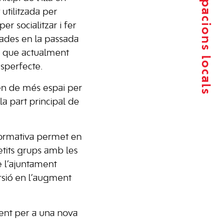
Agrupacions locals
t utilitzada per
r socialitzar i fer
·lades en la passada
ció que actualment
esperfecte.
sen de més espai per
 la part principal de
 normativa permet en
petits grups amb les
 l’ajuntament
ersió en l’augment
ient per a una nova