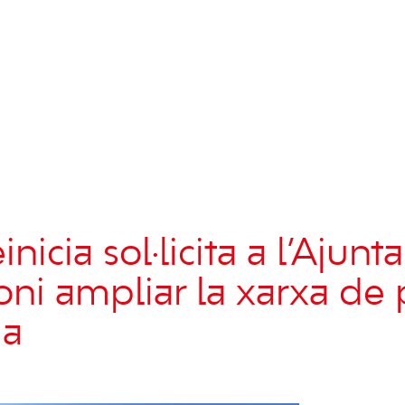
icia sol·licita a l’Ajun
oni ampliar la xarxa de 
ia