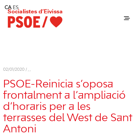
Home
CA
ES
Consell Insular d'Eivissa
Services
Contact
02/01/2020 /
,
,
PSOE-Reinicia s’oposa
frontalment a l’ampliació
d’horaris per a les
terrasses del West de Sant
Antoni