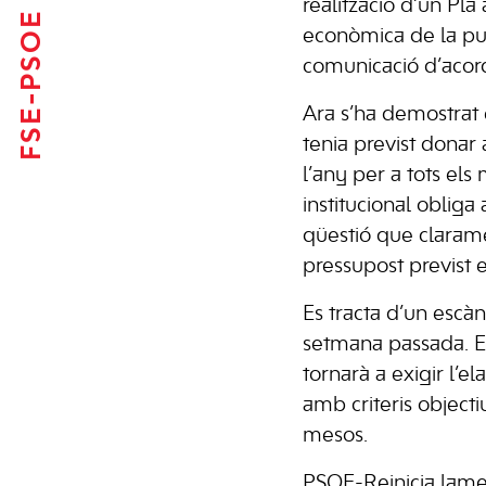
realització d’un Pl
FSE-PSOE
econòmica de la publ
comunicació d’acord 
Ara s’ha demostrat e
tenia previst donar 
l’any per a tots els
institucional obliga
qüestió que clarame
pressupost previst e
Es tracta d’un escà
setmana passada. En
tornarà a exigir l’e
amb criteris objecti
mesos.
PSOE-Reinicia lamen