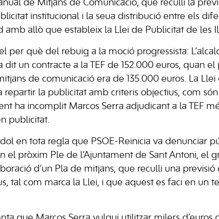
a anual de Mitjans de Comunicació, que reculli la pre
icitat institucional i la seua distribució entre els dif
amb allò que estableix la Llei de Publicitat de les Il
l per què del rebuig a la moció progressista: L’alcal
a dit un contracte a la TEF de 152.000 euros, quan el
 mitjans de comunicació era de 135.000 euros. La Llei 
 a repartir la publicitat amb criteris objectius, com só
nt ha incomplit Marcos Serra adjudicant a la TEF m
n publicitat.
ndol en tota regla que PSOE-Reinicia va denunciar p
 el pròxim Ple de l’Ajuntament de Sant Antoni, el g
laboració d’un Pla de mitjans, que reculli una previsió 
us, tal com marca la Llei, i que aquest es faci en un 
ta que Marcos Serra vulgui utilitzar milers d’euros 