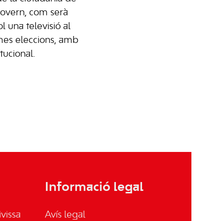
govern, com serà
l una televisió al
imes eleccions, amb
tucional.
Informació legal
vissa
Avís legal