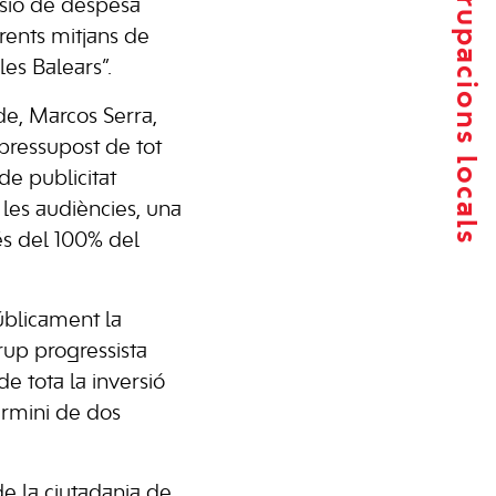
Agrupacions locals
visió de despesa
erents mitjans de
les Balears”.
de, Marcos Serra,
 pressupost de tot
de publicitat
n les audiències, una
és del 100% del
úblicament la
rup progressista
de tota la inversió
termini de dos
de la ciutadania de