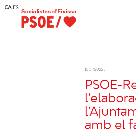
Home
CA
ES
Consell Insular d'Eivissa
Services
Contact
11/01/2022 /
,
PSOE-Rei
l’elabor
l’Ajunta
amb el f