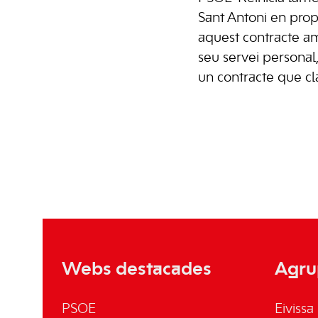
Sant Antoni en pro
aquest contracte amb
seu servei personal
un contracte que cla
Webs destacades
Agru
PSOE
Eivissa