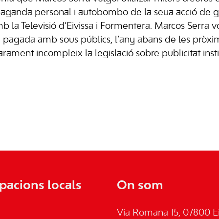
paganda personal i autobombo de la seua acció de 
 la Televisió d’Eivissa i Formentera. Marcos Serra vo
, pagada amb sous públics, l’any abans de les pròx
rament incompleix la legislació sobre publicitat insti
pacions locals
On som
Via Romana 15, 07800 Ei