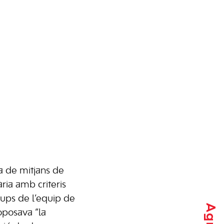
a de mitjans de
ria amb criteris
grups de l’equip de
oposava “la