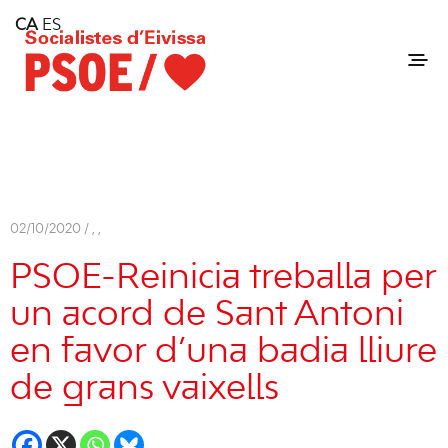
Home
CA
ES
Consell Insular d'Eivissa
Services
Contact
02/10/2020 /
,
,
PSOE-Reinicia treballa per
un acord de Sant Antoni
en favor d’una badia lliure
de grans vaixells