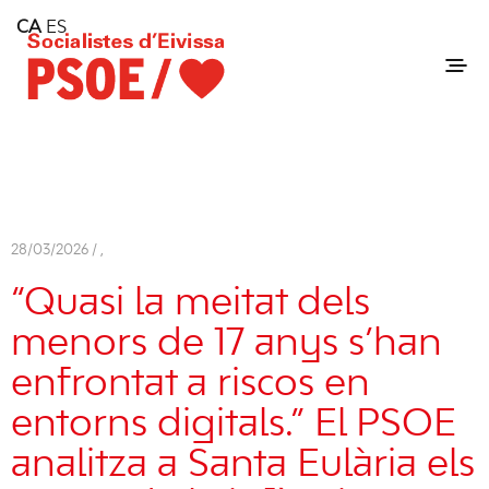
Home
CA
ES
Consell Insular d'Eivissa
Services
Contact
28/03/2026 /
,
“Quasi la meitat dels
menors de 17 anys s’han
enfrontat a riscos en
entorns digitals.” El PSOE
analitza a Santa Eulària els