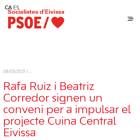
Home
CA
ES
Consell Insular d'Eivissa
Services
Contact
08/05/2021 /
,
,
Rafa Ruiz i Beatriz
Corredor signen un
conveni per a impulsar el
projecte Cuina Central
Eivissa