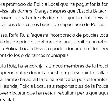
ra promoció de Policia Local que ha pogut fer la for
ivissa als darrers 10 anys després que l’Escola Balear
conveni signat entre els diferents ajuntaments d’Eivis
edicions dels cursos bàsics de capacitació de Policies 
vissa, Rafa Ruiz, ‘aquesta incorporació de policies loca
 des de principis del mes de juny, significa un refo
 la Policia Local d’Eivissa i poder donar un millor serv
nt de les ordenances municipals’.
 rafa Ruiz, ha encoratjat als nous membres de la Polici
n aprenentatge durant aquest temps i seguir treballa
ia. També ha agraït la feina realitzada pels diferent
senda, Policia Local, i als responsables de la Policia
overn balear que han estat treballant per a que aq
realitat.