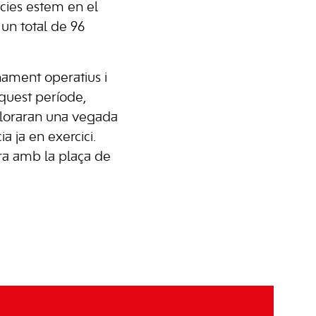
cies estem en el
 un total de 96
nament operatius i
aquest període,
valoraran una vegada
 ja en exercici.
ra amb la plaça de