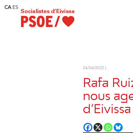
Home
CA
ES
Consell Insular d'Eivissa
Services
Contact
24/06/2022 /
,
Rafa Rui
nous agen
d’Eivissa