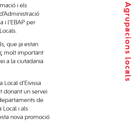
Agrupacions locals
mació i els
 d’Administració
sa i l’EBAP per
Locals.
ls, que ja estan
rç molt important
ei a la ciutadania
a Local d’Eivissa
nt donant un servei
s departaments de
 Local i als
uesta nova promoció