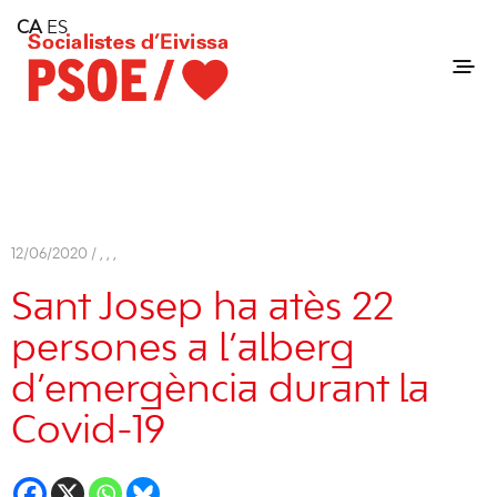
Home
CA
ES
Consell Insular d'Eivissa
Services
Contact
12/06/2020 /
,
,
,
Sant Josep ha atès 22
persones a l’alberg
d’emergència durant la
Covid-19