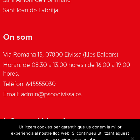
Sant Antoni de Portmany
Sant Joan de Labritja
On som
Via Romana 15, 07800 Eivissa (Illes Balears)
Horari: de 08.30 a 13.00 hores i de 16.00 a 19.00
hores.
Telèfon: 645555030
Email:
admin@psoeeivissa.es
Informació legal
Utilitzem cookies per garantir que us donem la millor
experiència al nostre lloc web. Si continueu utilitzant aquest
Avís legal
lloc, assumirem que us plau.