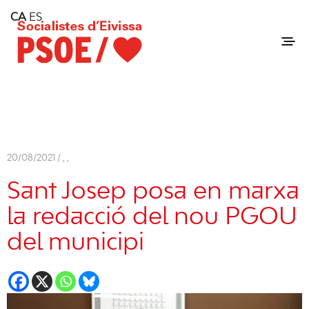
Home
CA
ES
Consell Insular d'Eivissa
Services
Contact
20/08/2021 /
,
,
Sant Josep posa en marxa
la redacció del nou PGOU
del municipi