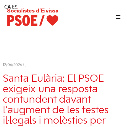
Home
CA
ES
Consell Insular d'Eivissa
Services
Contact
12/06/2026 /
,
,
Santa Eulària: El PSOE
exigeix una resposta
contundent davant
l’augment de les festes
il·legals i molèsties per