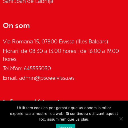
Sant Joan de Labritja
On som
Via Romana 15, 07800 Eivissa (Illes Balears)
Horari: de 08.30 a 13.00 hores i de 16.00 a 19.00
hores.
Telèfon: 645555030
Email:
admin@psoeeivissa.es
Informació legal
Utilitzem cookies per garantir que us donem la millor
experiència al nostre lloc web. Si continueu utilitzant aquest
Avís legal
lloc, assumirem que us plau.
D'acord