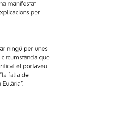
 ha manifestat
explicacions per
sar ningú per unes
a circumstància que
riticat el portaveu
“la falta de
Eulària”.