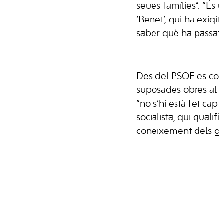
seues famílies”. “É
‘Benet’, qui ha exig
saber què ha passat 
Des del PSOE es con
suposades obres al 
“no s’hi està fet ca
socialista, qui qual
coneixement dels go