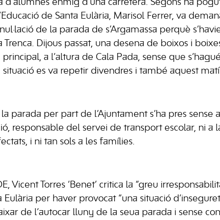
 d’alumnes enmig d’una carretera. Segons ha pogut
’Educació de Santa Eulària, Marisol Ferrer, va deman
’anul·lació de la parada de s’Argamassa perquè s’havi
sa Trenca. Dijous passat, una desena de boixos i boix
a principal, a l’altura de Cala Pada, sense que s’hagué
 situació es va repetir divendres i també aquest matí
r la parada per part de l’Ajuntament s’ha pres sense av
, responsable del servei de transport escolar, ni a l
ctats, i ni tan sols a les famílies.
, Vicent Torres ‘Benet’ critica la “greu irresponsabili
Eulària per haver provocat “una situació d’insegureta
ixar de l’autocar lluny de la seua parada i sense c