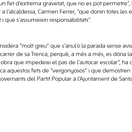
s un fet d’extrema gravetat, que no es pot permetre”,
it a l’alcaldessa, Carmen Ferrer, “que donin totes les 
i que s’assumeixin responsabilitats”.
sidera “molt greu” que s’anul·li la parada sense avi
carrer de sa Trenca, perquè, a més a més, es dóna l
p obra que impedeixi el pas de l’autocar escolar”, ha c
ifica aquestos fets de “vergonyosos” i que demostren 
vernants del Partit Popular a l’Ajuntament de Santa 