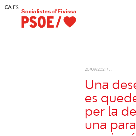
Home
CA
ES
Consell Insular d'Eivissa
Services
Contact
20/09/2021 /
,
,
Una dese
es queden
per la de
una para