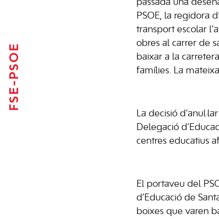
passada una desena
PSOE, la regidora d
transport escolar l
obres al carrer de 
FSE-PSOE
baixar a la carreter
famílies. La mateixa
La decisió d’anul·la
Delegació d’Educació
centres educatius afe
El portaveu del PSOE
d’Educació de Santa 
boixes que varen ba