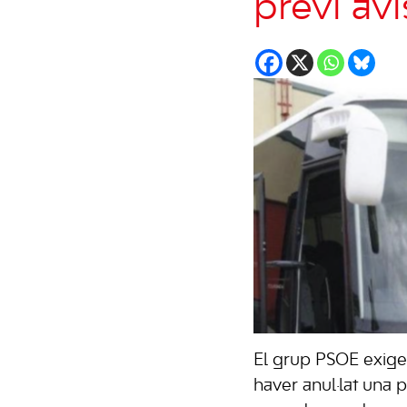
previ aví
El grup PSOE exigei
haver anul·lat una p