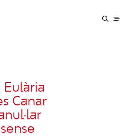
Eulària
es Canar
anul·lar
 sense