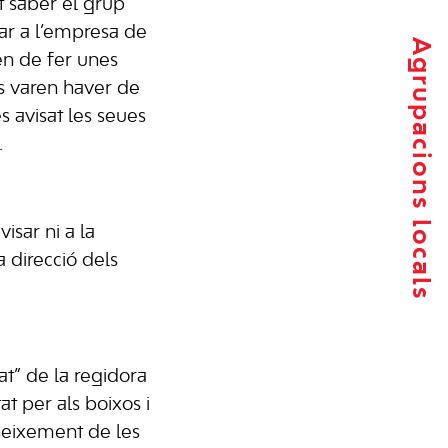
 saber el grup
ar a l’empresa de
Agrupacions locals
en de fer unes
es varen haver de
s avisat les seues
.
isar ni a la
a direcció dels
tat” de la regidora
t per als boixos i
oneixement de les