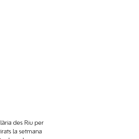
lària des Riu per
tirats la setmana