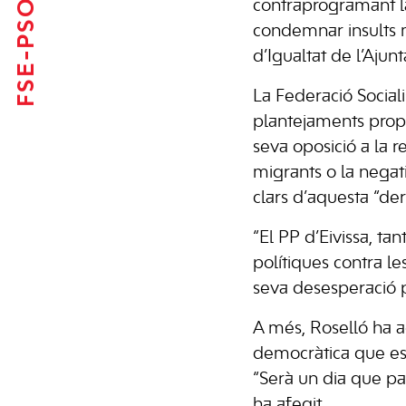
FSE-PSOE
contraprogramant la
condemnar insults m
d’Igualtat de l’Ajun
La Federació Social
plantejaments propi
seva oposició a la r
migrants o la negat
clars d’aquesta “der
“El PP d’Eivissa, ta
polítiques contra le
seva desesperació 
A més, Roselló ha a
democràtica que es 
“Serà un dia que pa
ha afegit.