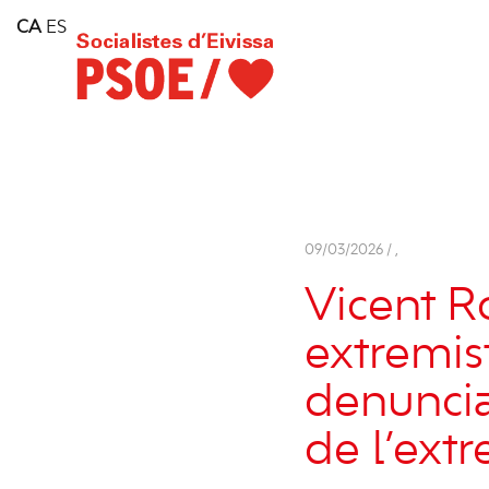
Home
CA
ES
Consell Insular d'Eivissa
Services
Contact
09/03/2026 /
,
Vicent Ro
extremist
denuncia
de l’ext