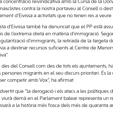
 concentració reivindicativa amb la Cursa de la Don
asclistes contra la nostra portaveu al Consell o dest
tament d’Eivissa a activitats que no tenen res a veure 
ista d’Eivissa també ha denunciat que el PP està assu
s de l’extrema dreta en matèria d’immigració. Segon
egularització d’immigrants, la retirada de la targeta d
iva a destinar recursos suficients al Centre de Meno
iva”.
nt des del Consell com des de tots els ajuntaments, ha
s persones migrants en el seu discurs prioritari. És l
per competir amb Vox”, ha afirmat.
dvertit que “la derogació i els atacs a les polítique
viurà demà en el Parlament balear representa un re
ssarà a la història més fosca dels més de quaranta 