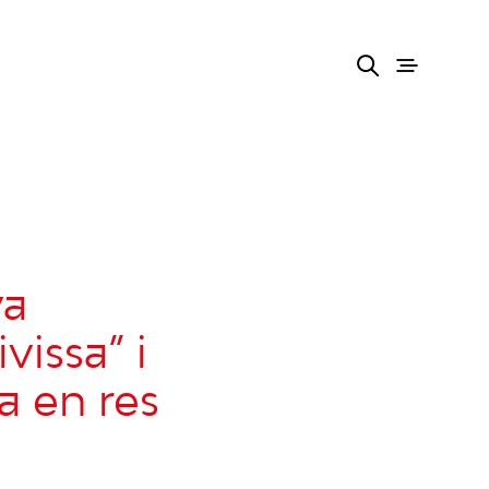
va
vissa” i
a en res