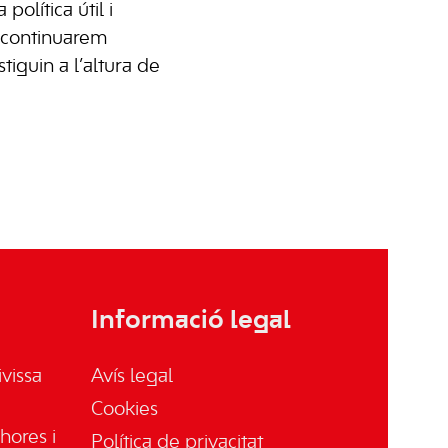
política útil i
es continuarem
tiguin a l’altura de
Informació legal
vissa
Avís legal
Cookies
hores i
Política de privacitat