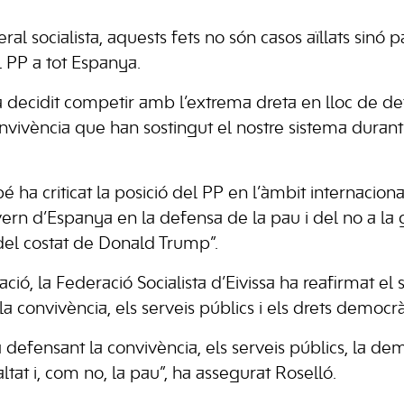
ral socialista, aquests fets no són casos aïllats sinó 
l PP a tot Espanya.
ha decidit competir amb l’extrema dreta en lloc de de
nvivència que han sostingut el nostre sistema durant
é ha criticat la posició del PP en l’àmbit internacion
ern d’Espanya en la defensa de la pau i del no a la 
del costat de Donald Trump”.
ció, la Federació Socialista d’Eivissa ha reafirmat e
 convivència, els serveis públics i els drets democrà
defensant la convivència, els serveis públics, la dem
ltat i, com no, la pau”, ha assegurat Roselló.