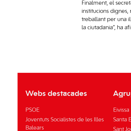
Finalment, el secreta
institucions dignes, 
treballant per una i
la ciutadania”, ha af
Webs destacades
Agru
PSOE
Eivissa
Joventuts Socialistes de les Illes
Santa E
Balears
Sant Jo