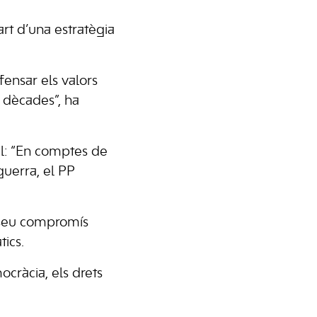
part d’una estratègia
fensar els valors
 dècades”, ha
al: “En comptes de
guerra, el PP
l seu compromís
tics.
ocràcia, els drets