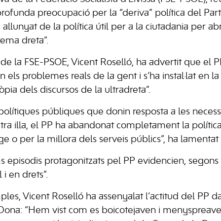
rofunda preocupació per la “deriva” política del Part
a allunyat de la política útil per a la ciutadania per ab
trema dreta”.
 de la FSE-PSOE, Vicent Roselló, ha advertit que el P
els problemes reals de la gent i s’ha instal·lat en la
pia dels discursos de la ultradreta”.
polítiques públiques que donin resposta a les necessi
tra illa, el PP ha abandonat completament la política 
ge o per la millora dels serveis públics”, ha lamentat
ims episodis protagonitzats pel PP evidencien, segons
 i en drets”.
les, Vicent Roselló ha assenyalat l’actitud del PP da
 Dona: “Hem vist com es boicotejaven i menyspreave