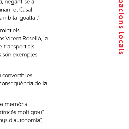
Agrupacions locals
a, negant-se a
inant el Casal
amb la igualtat.”
mint els
s Vicent Roselló, la
e transport als
rs són exemples
 convertit les
a conseqüència de la
s de memòria
trocés molt greu”.
anys d’autonomia”,