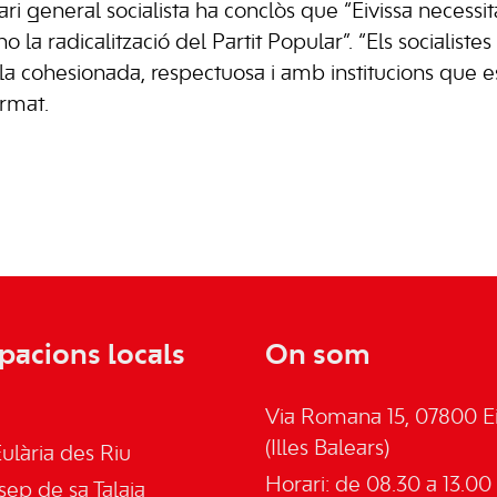
ri general socialista ha conclòs que “Eivissa necessita 
no la radicalització del Partit Popular”. “Els socialist
lla cohesionada, respectuosa i amb institucions que es
irmat.
pacions locals
On som
Via Romana 15, 07800 Ei
(Illes Balears)
ulària des Riu
Horari: de 08.30 a 13.00 
sep de sa Talaia