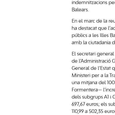
indemnitzacions per 
Balears.
En el marc de la re
ha destacat que l’a
públics a les Illes
amb la ciutadania d’
El secretari genera
de l’Administració G
General de l’Estat q
Ministeri per a la T
una mitjana del 100
Formentera— l’incre
dels subgrups A1 i G
697,67 euros; els s
110,99 a 502,35 euro