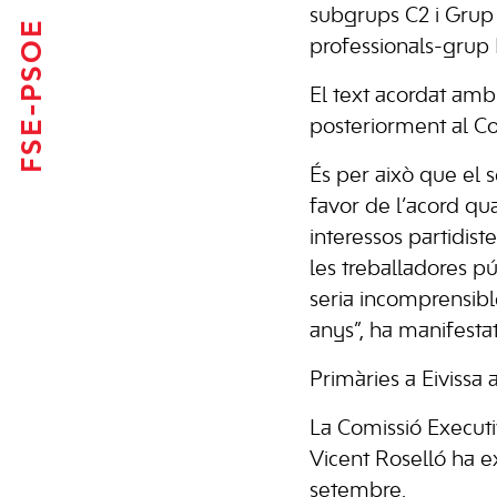
subgrups C2 i Grup P
FSE-PSOE
professionals-grup 
El text acordat amb 
posteriorment al Co
És per això que el s
favor de l’acord qu
interessos partidist
les treballadores pú
seria incomprensibl
anys”, ha manifestat
Primàries a Eivissa 
La Comissió Executi
Vicent Roselló ha e
setembre.