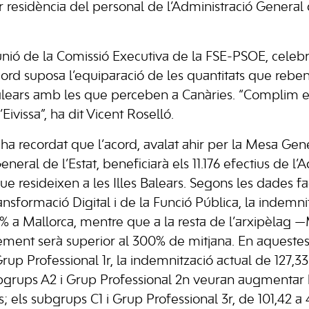
residència del personal de l’Administració General de 
unió de la Comissió Executiva de la FSE-PSOE, celeb
cord suposa l’equiparació de les quantitats que rebe
 Balears amb les que perceben a Canàries. “Complim 
Eivissa”, ha dit Vicent Roselló.
l ha recordat que l’acord, avalat ahir per la Mesa Ge
eneral de l’Estat, beneficiarà els 11.176 efectius de l’
ue resideixen a les Illes Balears. Segons les dades fa
ransformació Digital i de la Funció Pública, la indemnit
% a Mallorca, mentre que a la resta de l’arxipèlag —M
ment serà superior al 300% de mitjana. En aquestes tr
rup Professional 1r, la indemnització actual de 127,3
ubgrups A2 i Grup Professional 2n veuran augmentar 
s; els subgrups C1 i Grup Professional 3r, de 101,42 a 