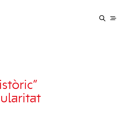
stòric”
ularitat