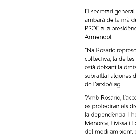
El secretari general
arribarà de la mà d
PSOE a la presidènc
Armengol.
“Na Rosario represen
col·lectiva, la de le
està deixant la dre
subratllat algunes d
de l’arxipèlag.
“Amb Rosario, l’accé
es protegiran els dre
la dependència. I h
Menorca, Eivissa i 
del medi ambient, d