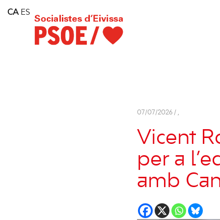
Home
CA
ES
Consell Insular d'Eivissa
Services
Contact
07/07/2026 /
,
Vicent Ro
per a l’e
amb Can