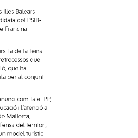
 Illes Balears
didata del PSIB-
de Francina
s: la de la feina
s retrocessos que
ló, que ha
ula per al conjunt
 anunci com fa el PP,
ucació i l’atenció a
de Mallorca,
nsa del territori,
un model turístic