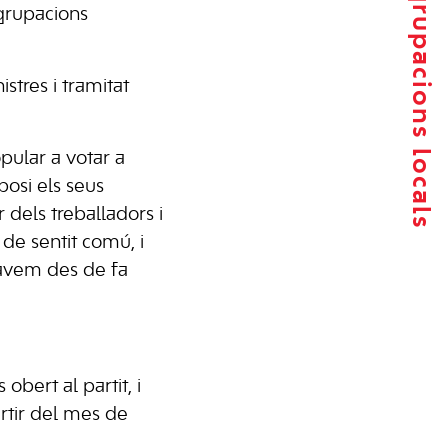
Agrupacions locals
Agrupacions
stres i tramitat
pular a votar a
posi els seus
 dels treballadors i
 de sentit comú, i
màvem des de fa
bert al partit, i
rtir del mes de