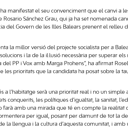
 ha manifestat el seu convenciment que el canvi a les
e Rosario Sánchez Grau, qui ja ha set nomenada can
ia del Govern de les Illes Balears prenent el relleu 
ta la millor versió del projecte socialista per a Balear
s solucions i la de la il·lusió necessària per superar el
ta del PP i Vox amb Marga Prohens”, ha afirmat Rosel
e les prioritats que la candidata ha posat sobre la ta
s a l’habitatge serà una prioritat real i no un simple
ts conquerits, les polítiques d’igualtat, la sanitat, l’ed
o farà amb una mirada que té en compte la realitat 
Formentera per igual, posant per damunt de tot la defe
e la llengua i la cultura d’aquesta comunitat, i amb 