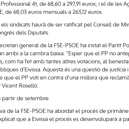
rofessional 4t, de 68,60 a 297,91 euros; i el de les 
E, de 68,03 euros mensuals a 263,12 euros.
els sindicats haurà de ser ratificat pel Consell de Mini
ngrés dels Diputats.
ecretari general de la FSE-PSOE ha instat el Partit Po
an arribi a la cambra baixa. “Esper que el PP no ante
es, com ha fet amb tantes altres votacions, al benestar
bliques d’Eivissa. Aquesta és una qüestió de justícia i
e que el PP voti en contra d’una millora que recla
 Vicent Roselló.
a partir de setembre
va de la FSE-PSOE ha abordat el procés de primàries o
xplicat que a Eivissa el procés es desenvoluparà a pa