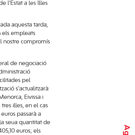
l’Estat a les Illes
rada aquesta tarda,
n els empleats
el nostre compromís
neral de negociació
Administració
cilitades pel
zació s’actualitzarà
enorca, Eivissa i
es illes, en el cas
3 euros passarà a
la seua quantitat de
405,10 euros; els