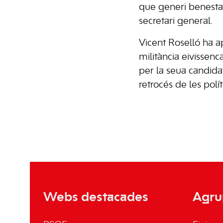
que generi benestar,
secretari general.
Vicent Roselló ha ap
militància eivissenc
per la seua candida
retrocés de les pol
Webs destacades
Agru