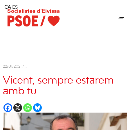
Home
CA
ES
Consell Insular d'Eivissa
Services
Contact
22/01/2021 /
,
,
Vicent, sempre estarem
amb tu