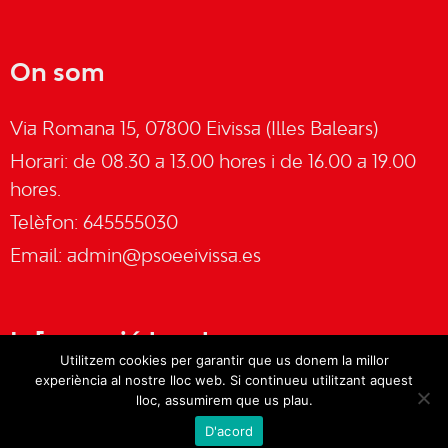
On som
Via Romana 15, 07800 Eivissa (Illes Balears)
Horari: de 08.30 a 13.00 hores i de 16.00 a 19.00
hores.
Telèfon: 645555030
Email:
admin@psoeeivissa.es
Informació legal
Utilitzem cookies per garantir que us donem la millor
experiència al nostre lloc web. Si continueu utilitzant aquest
Avís legal
lloc, assumirem que us plau.
D'acord
Cookies