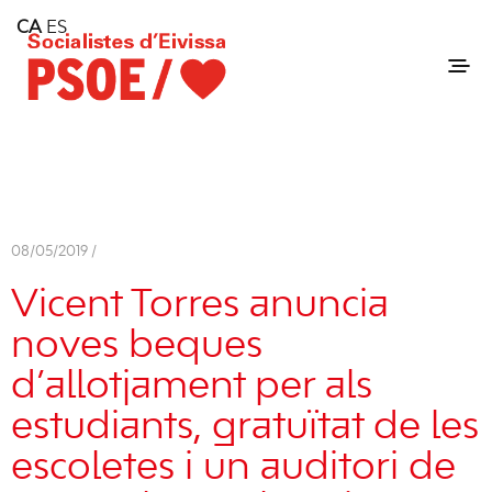
Home
CA
ES
Consell Insular d'Eivissa
Services
Contact
08/05/2019 /
Vicent Torres anuncia
noves beques
d’allotjament per als
estudiants, gratuïtat de les
escoletes i un auditori de