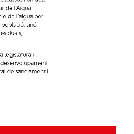
escassos i un dels
ar de l’Aigua
cle de l’aigua per
població, sinó
esiduals,
 legislatura i
 el desenvolupament
ral de sanejament i