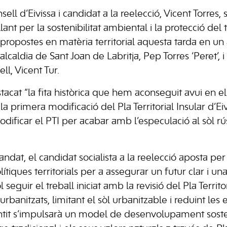
sell d’Eivissa i candidat a la reelecció, Vicent Torre
lant per la sostenibilitat ambiental i la protecció del t
propostes en matèria territorial aquesta tarda en un 
alcaldia de Sant Joan de Labritja, Pep Torres ‘Peret’, 
ll, Vicent Tur.
tacat “la fita històrica que hem aconseguit avui en el
a primera modificació del Pla Territorial Insular d’E
ficar el PTI per acabar amb l’especulació al sòl rúst
.
dat, el candidat socialista a la reelecció aposta per
lítiques territorials per a assegurar un futur clar i un
l seguir el treball iniciat amb la revisió del Pla Territor
urbanitzats, limitant el sòl urbanitzable i reduint les 
entit s’impulsarà un model de desenvolupament sosten