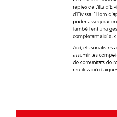
En relació al submi
reptes de l’illa d’Ei
d’Eivissa: “Hem d’ap
poder assegurar no 
també fent una gest
completant així el ci
Així, els socialiste
assumir les competè
de comunitats de re
reutilització d’aigü