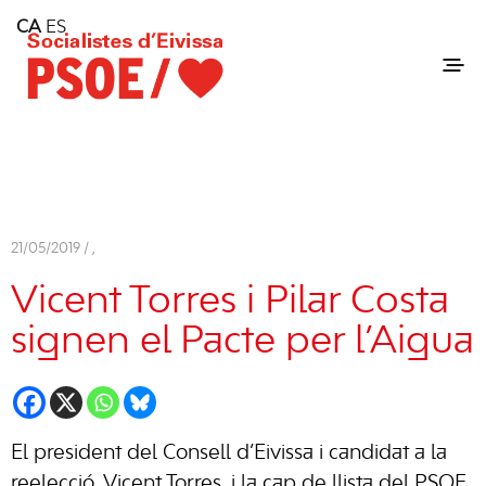
Home
CA
ES
Consell Insular d'Eivissa
Services
Contact
21/05/2019 /
,
Vicent Torres i Pilar Costa
signen el Pacte per l’Aigua
El president del Consell d’Eivissa i candidat a la
reelecció, Vicent Torres, i la cap de llista del PSOE