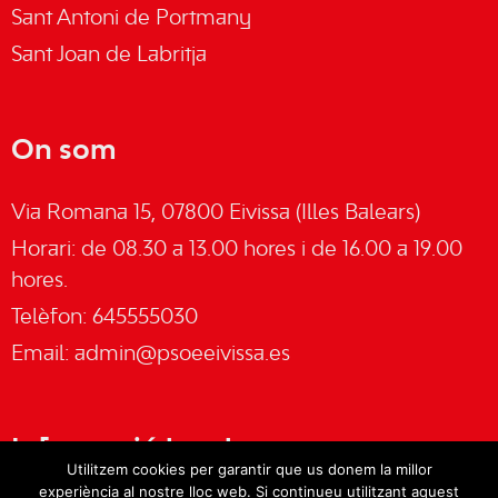
Sant Antoni de Portmany
Sant Joan de Labritja
On som
Via Romana 15, 07800 Eivissa (Illes Balears)
Horari: de 08.30 a 13.00 hores i de 16.00 a 19.00
hores.
Telèfon: 645555030
Email:
admin@psoeeivissa.es
Informació legal
Utilitzem cookies per garantir que us donem la millor
experiència al nostre lloc web. Si continueu utilitzant aquest