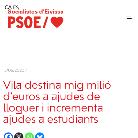
Home
CA
ES
Consell Insular d'Eivissa
Services
Contact
15/05/2020 /
,
,
,
Vila destina mig milió
d’euros a ajudes de
lloguer i incrementa
ajudes a estudiants