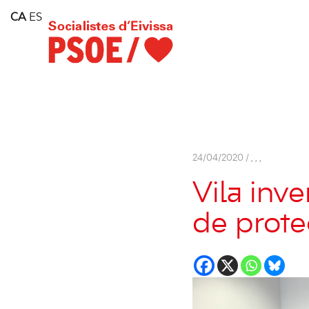
Home
CA
ES
Consell Insular d'Eivissa
Services
Contact
24/04/2020 /
,
,
,
Vila inve
de prote