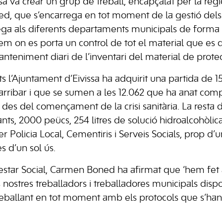
ssa va crear un grup de treball, encapçalat per la re
d, que s’encarrega en tot moment de la gestió dels E
trega als diferents departaments municipals de forma 
em on es porta un control de tot el material que es d
manteniment diari de l’inventari del material de protec
l’Ajuntament d’Eivissa ha adquirit una partida de 1
arribar i que se sumen a les 12.062 que ha anat comp
des del començament de la crisi sanitària. La resta d
ts, 2000 peücs, 254 litres de solució hidroalcohòlica
er Policia Local, Cementiris i Serveis Socials, prop d’
s d’un sol ús.
star Social, Carmen Boned ha afirmat que ‘hem fet 
 nostres treballadors i treballadores municipals disp
reballant en tot moment amb els protocols que s’ha