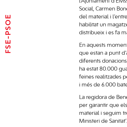
l’Ajuntament d’Eivi
Social, Carmen Bone
FSE-PSOE
del material i l’en
habilitat un magatz
distribueix i es fa 
En aquests moments 
que estan a punt d’
diferents donacions 
ha estat 80.000 guan
feines realitzades p
i més de 6.000 bate
La regidora de Bene
per garantir que els
material i seguim t
Ministeri de Sanitat’.