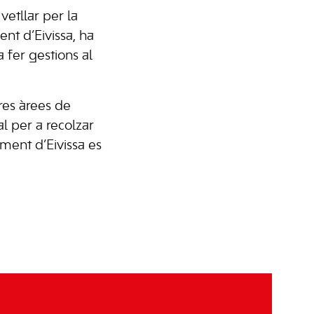
etllar per la
ent d’Eivissa, ha
 fer gestions al
res àrees de
al per a recolzar
ent d’Eivissa es