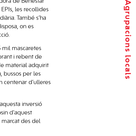
gidora de Benestar
Agrupacions locals
PIs, les recollides
diària. També s’ha
isposa, on es
ció.
5 mil mascaretes
rant i rebent de
e material adquirit
, bussos per les
un centenar d’ulleres
aquesta inversió
osin d’aquest
n marcat des del