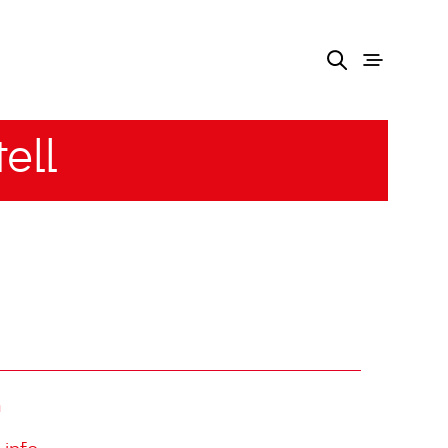
ell
m