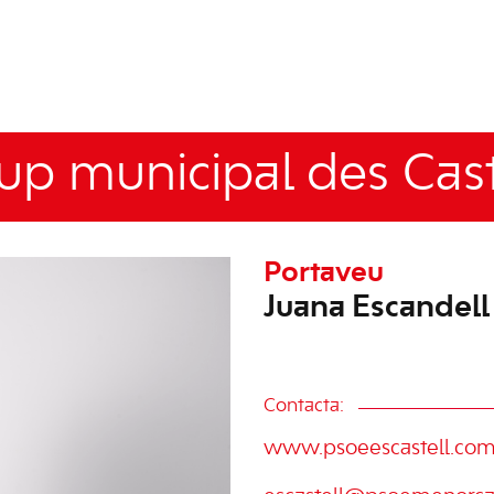
up municipal des Cast
Portaveu
Juana Escandell
Contacta:
www.psoeescastell.co