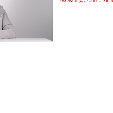
escastell@psoemenorca.