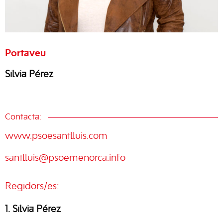
Portaveu
Sílvia Pérez
Contacta:
www.psoesantlluis.com
santlluis@psoemenorca.info
Regidors/es:
1. Sílvia Pérez