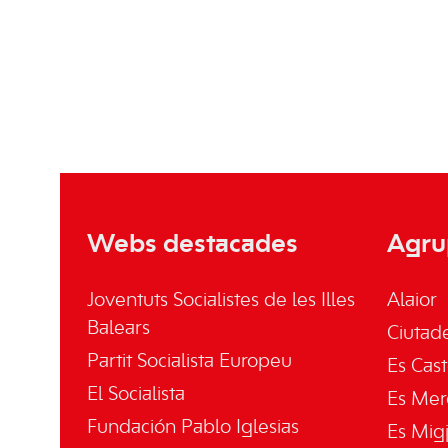
Webs destacades
Agru
Joventuts Socialistes de les Illes
Alaior
Balears
Ciutade
Partit Socialista Europeu
Es Cast
El Socialista
Es Mer
Fundación Pablo Iglesias
Es Mig