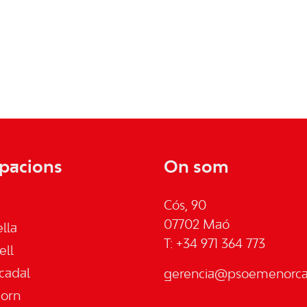
pacions
On som
Cós, 90
07702 Maó
lla
T: +34 971 364 773
ell
cadal
gerencia@psoemenorca.
jorn