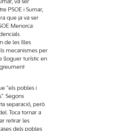
umar, va ser
tre PSOE i Sumar,
ra que ja va ser
PSOE Menorca:
idencials.
de les Illes
 els mecanismes per
e lloguer turístic en
tà greument
e “els pobles i
s”. Segons
ta separació, però
el. Toca tornar a
r retirar les
 cases dels pobles