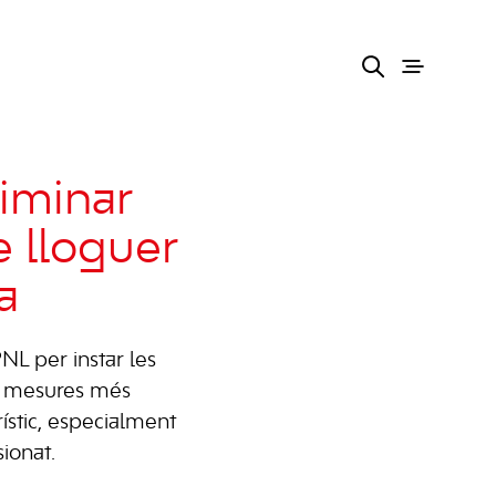
iminar
e lloguer
a
NL per instar les
en mesures més
urístic, especialment
sionat.