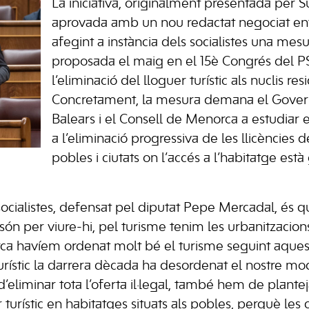
La iniciativa, originalment presentada per S
aprovada amb un nou redactat negociat en
afegint a instància dels socialistes una mesu
proposada el maig en el 15è Congrés del 
l’eliminació del lloguer turístic als nuclis res
Concretament, la mesura demana el Govern 
Balears i el Consell de Menorca a estudiar
a l’eliminació progressiva de les llicències d
pobles i ciutats on l’accés a l’habitatge es
ocialistes, defensat pel diputat Pepe Mercadal, és qu
són per viure-hi, pel turisme tenim les urbanitzacion
ca havíem ordenat molt bé el turisme seguint aques
urístic la darrera dècada ha desordenat el nostre mod
’eliminar tota l’oferta il·legal, també hem de planteja
r turístic en habitatges situats als pobles, perquè les