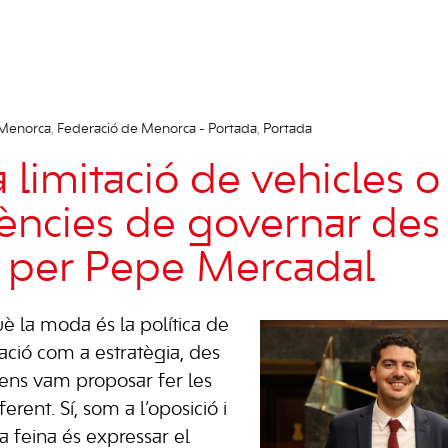
 Menorca
,
Federació de Menorca - Portada
,
Portada
la limitació de vehicles o
ncies de governar des 
”, per Pepe Mercadal
è la moda és la política de
tzació com a estratègia, des
ns vam proposar fer les
rent. Sí, som a l’oposició i
a feina és expressar el