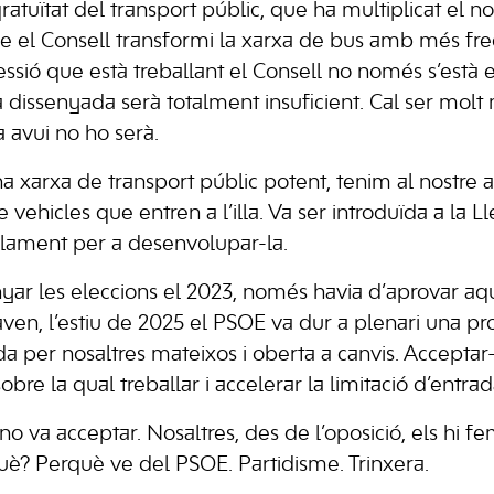
atuïtat del transport públic, que ha multiplicat el n
e el Consell transformi la xarxa de bus amb més fre
essió que està treballant el Consell no només s’està e
à dissenyada serà totalment insuficient. Cal ser molt
 avui no ho serà.
 xarxa de transport públic potent, tenim al nostre a
 vehicles que entren a l’illa. Va ser introduïda a la 
eglament per a desenvolupar-la.
ar les eleccions el 2023, només havia d’aprovar aq
en, l’estiu de 2025 el PSOE va dur a plenari una pr
a per nosaltres mateixos i oberta a canvis. Acceptar-
obre la qual treballar i accelerar la limitació d’entra
o va acceptar. Nosaltres, des de l’oposició, els hi fem 
è? Perquè ve del PSOE. Partidisme. Trinxera.