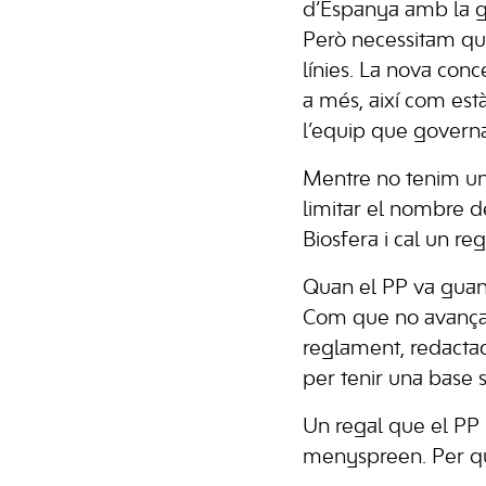
d’Espanya amb la gr
Però necessitam qu
línies. La nova conc
a més, així com est
l’equip que governa
Mentre no tenim una
limitar el nombre de
Biosfera i cal un r
Quan el PP va guany
Com que no avançav
reglament, redactad
per tenir una base s
Un regal que el PP n
menyspreen. Per qu