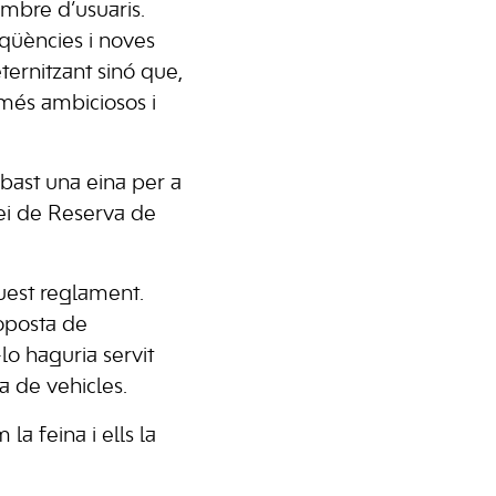
ombre d’usuaris.
qüències i noves
ternitzant sinó que,
 més ambiciosos i
bast una eina per a
Llei de Reserva de
uest reglament.
oposta de
lo haguria servit
da de vehicles.
la feina i ells la