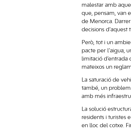
malestar amb aquell
que, pensam, van en
de Menorca. Darrer
decisions d’aquest 
Però, tot i un ambi
pacte per l’aigua, u
limitació d’entrada 
mateixos un reglam
La saturació de veh
també, un problema
amb més infraestruc
La solució estructur
residents i turist
en lloc del cotxe. F