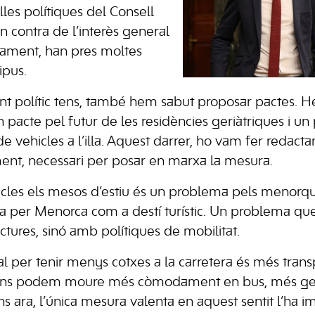
es polítiques del Consell
 contra de l’interès general
ament, han pres moltes
tipus.
ent polític tens, també hem sabut proposar pactes. 
n pacte pel futur de les residències geriàtriques i un 
de vehicles a l’illa. Aquest darrer, ho vam fer redacta
ent, necessari per posar en marxa la mesura.
icles els mesos d’estiu és un problema pels menorqu
 per Menorca com a destí turístic. Un problema que
tures, sinó amb polítiques de mobilitat.
al per tenir menys cotxes a la carretera és més transp
es ens podem moure més còmodament en bus, més gen
ins ara, l’única mesura valenta en aquest sentit l’ha 