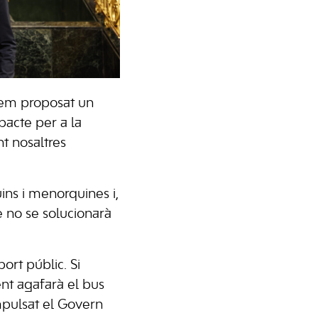
Hem proposat un
pacte per a la
nt nosaltres
ins i menorquines i,
 no se solucionarà
ort públic. Si
t agafarà el bus
impulsat el Govern