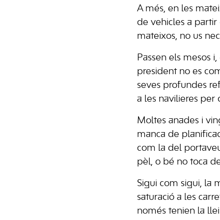
A més, en les matei
de vehicles a parti
mateixos, no us nec
Passen els mesos i,
president no es com
seves profundes refl
a les navilieres p
Moltes anades i vin
manca de planificaci
com la del portaveu
pèl, o bé no toca de
Sigui com sigui, la 
saturació a les carr
només tenien la lle