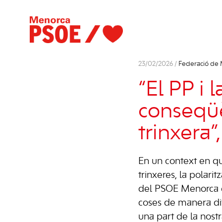
23/02/2026 /
Federació de
“El PP i 
conseqüè
trinxera
En un context en qu
trinxeres, la polari
del PSOE Menorca e
coses de manera dife
una part de la nostr