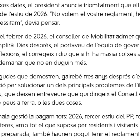
xes dates, el president anuncia triomfalment que ell 
r de l’estiu de 2026. “No volem el vostre reglament, 
essitam”, devia pensar.
 el febrer de 2026, el conseller de Mobilitat admet q
plirà. Dies després, el portaveu de l’equip de gover
exions, el corregeix i diu que si hi ha massa cotxes a
er demanar que no en duguin més.
gudes que demostren, gairebé tres anys després d’e
ó per solucionar un dels principals problemes de l’il
, que deixen entreveure que qui dirigeix el Consell 
 peus a terra, o les dues coses.
mala gestió la pagam tots: 2026, tercer estiu del PP, t
eteres, amb tot el que suposa per residents i visitan
i preparada, també haurien pogut tenir el reglamen