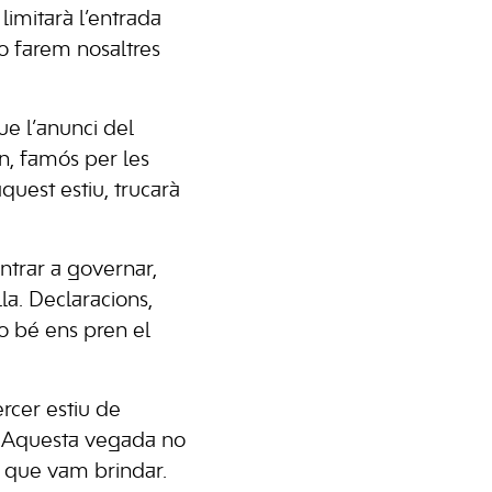
limitarà l’entrada
ho farem nosaltres
ue l’anunci del
n, famós per les
quest estiu, trucarà
ntrar a governar,
la. Declaracions,
o bé ens pren el
ercer estiu de
ts. Aquesta vegada no
t que vam brindar.