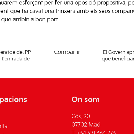
nuarem esforçant per fer una oposició propositiva, pe
ent que ha cavat una trinxera amb els seus company
que arribin a bon port.
Compartir
deratge del PP
El Govern apr
r l’entrada de
que beneficia
pacions
On som
Cós, 90
07702 Maó
lla
T: +34 971 364 773