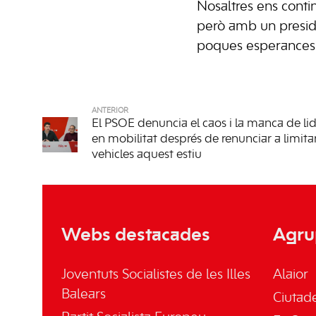
Nosaltres ens conti
però amb un presid
poques esperances 
ANTERIOR
El PSOE denuncia el caos i la manca de li
en mobilitat després de renunciar a limita
vehicles aquest estiu
Webs destacades
Agru
Joventuts Socialistes de les Illes
Alaior
Balears
Ciutade