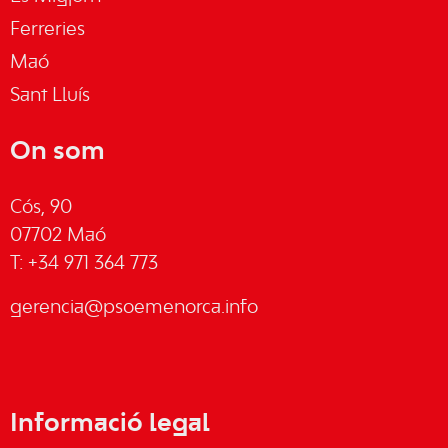
Ferreries
Maó
Sant Lluís
On som
Cós, 90
07702 Maó
T: +34 971 364 773
gerencia@psoemenorca.info
Informació legal