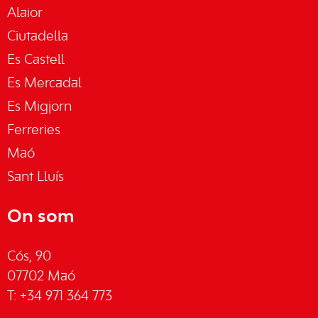
Alaior
Ciutadella
Es Castell
Es Mercadal
Es Migjorn
Ferreries
Maó
Sant Lluís
On som
Cós, 90
07702 Maó
T: +34 971 364 773