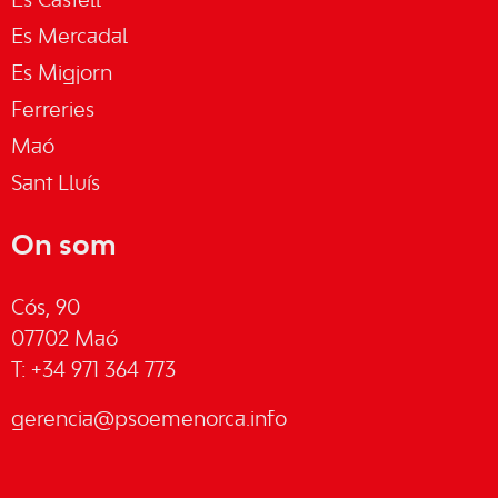
Es Castell
Es Mercadal
Es Migjorn
Ferreries
Maó
Sant Lluís
On som
Cós, 90
07702 Maó
T: +34 971 364 773
gerencia@psoemenorca.info