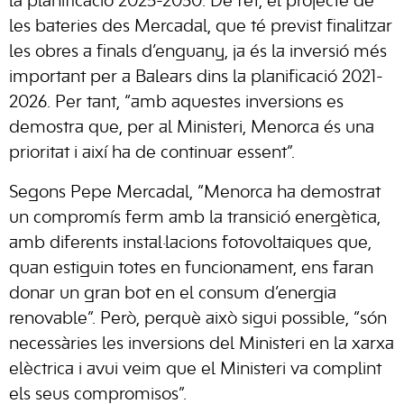
la planificació 2025-2030. De fet, el projecte de
les bateries des Mercadal, que té previst finalitzar
les obres a finals d’enguany, ja és la inversió més
important per a Balears dins la planificació 2021-
2026. Per tant, “amb aquestes inversions es
demostra que, per al Ministeri, Menorca és una
prioritat i així ha de continuar essent”.
Segons Pepe Mercadal, “Menorca ha demostrat
un compromís ferm amb la transició energètica,
amb diferents instal·lacions fotovoltaiques que,
quan estiguin totes en funcionament, ens faran
donar un gran bot en el consum d’energia
renovable”. Però, perquè això sigui possible, “són
necessàries les inversions del Ministeri en la xarxa
elèctrica i avui veim que el Ministeri va complint
els seus compromisos”.