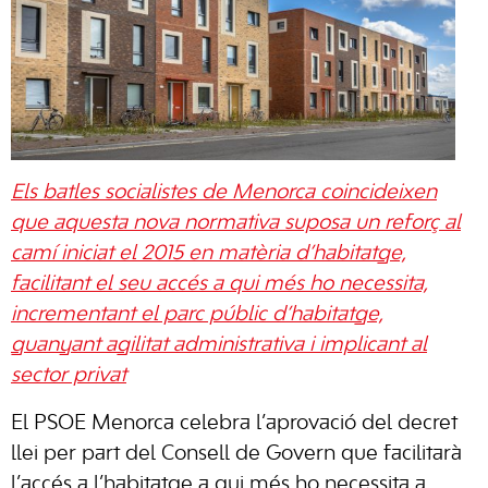
Els batles socialistes de Menorca coincideixen
que aquesta nova normativa suposa un reforç al
camí iniciat el 2015 en matèria d’habitatge,
facilitant el seu accés a qui més ho necessita,
incrementant el parc públic d’habitatge,
guanyant agilitat administrativa i implicant al
sector privat
El PSOE Menorca celebra l’aprovació del decret
llei per part del Consell de Govern que facilitarà
l’accés a l’habitatge a qui més ho necessita a