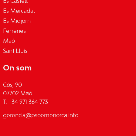
Es Castell
Es Mercadal
Es Migjorn
Ferreries
Maó
Sant Lluís
On som
Cós, 90
07702 Maó
T: +34 971 364 773
gerencia@psoemenorca.info