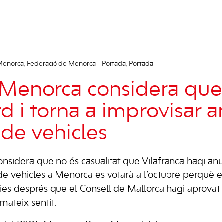
Menorca
,
Federació de Menorca - Portada
,
Portada
Menorca considera que
rd i torna a improvisar 
 de vehicles
sidera que no és casualitat que Vilafranca hagi anu
de vehicles a Menorca es votarà a l’octubre perquè ent
dies després que el Consell de Mallorca hagi aprova
ateix sentit.