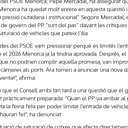
l del PSOE Menorca, Pepe Mercadal, ha assegurat qu
enorca ha quedat molt enrere en aquesta qüestió i
 pressió ciutadana i institucional”. Segons Mercadal, é
de govern del PP “surt del pas” davant les crítique
saturació de vehicles que pateix l’illa.
 des del PSOE vam pressionar perquè es limités l’ent
el 2026 Menorca ja la tindria aprovada. Després, e
ue no podrien complir aquella promesa, van impro
 càmeres als ports. Ara tornen a anunciar una nova d
ritat”, afirma.
a que el Consell arribi tan tard a una qüestió que el 
at pràcticament preparada. “Quan el PP va arribar al
ta la feina feta per poder limitar l’entrada de vehic
hauran fet”, ha denunciat.
tuació de saturació de cotxes que afecta directament 