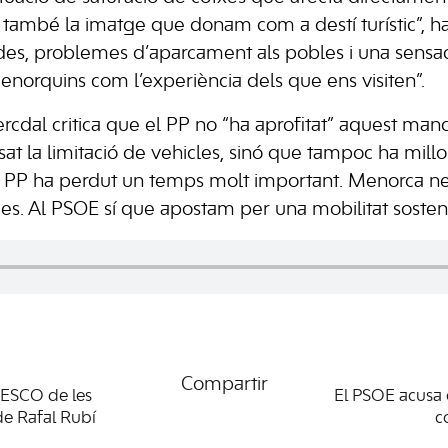
ò també la imatge que donam com a destí turístic”, h
ades, problemes d’aparcament als pobles i una sensa
menorquins com l’experiència dels que ens visiten”.
ercdal critica que el PP no “ha aprofitat” aquest man
t la limitació de vehicles, sinó que tampoc ha millo
El PP ha perdut un temps molt important. Menorca ne
ades. Al PSOE sí que apostam per una mobilitat sosten
Compartir
ESCO de les
El PSOE acusa e
de Rafal Rubí
c