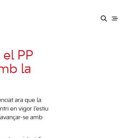
 el PP
amb la
nciat ara que la
ri en vigor l’estiu
t avançar-se amb