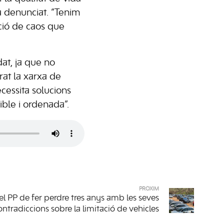
a denunciat. “Tenim
ció de caos que
dat, ja que no
rat la xarxa de
cessita solucions
ible i ordenada”.
PRÒXIM
l PP de fer perdre tres anys amb les seves
ontradiccions sobre la limitació de vehicles