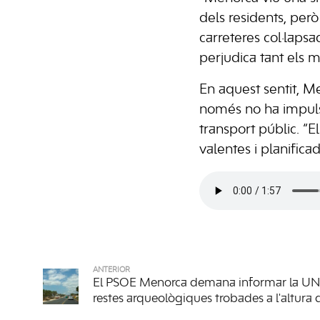
dels residents, per
carreteres col·laps
perjudica tant els 
En aquest sentit, M
només no ha impulsa
transport públic. “
valentes i planific
ANTERIOR
El PSOE Menorca demana informar la UN
restes arqueològiques trobades a l'altura 