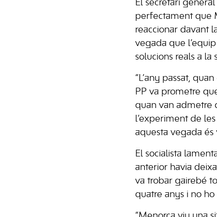
El secretari genera
perfectament que M
reaccionar davant la
vegada que l’equip 
solucions reals a la 
“L’any passat, quan
PP va prometre que 
quan van admetre q
l’experiment de les
aquesta vegada és ve
El socialista lament
anterior havia deix
va trobar gairebé to
quatre anys i no ho 
“Menorca viu una si