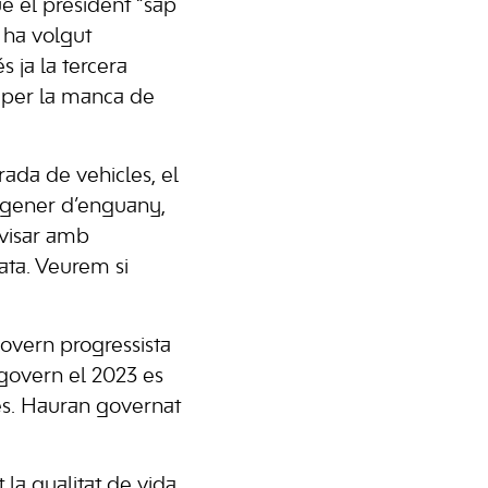
e el president “sap
 ha volgut
s ja la tercera
s per la manca de
rada de vehicles, el
l gener d’enguany,
visar amb
ata. Veurem si
govern progressista
 govern el 2023 es
les. Hauran governat
la qualitat de vida