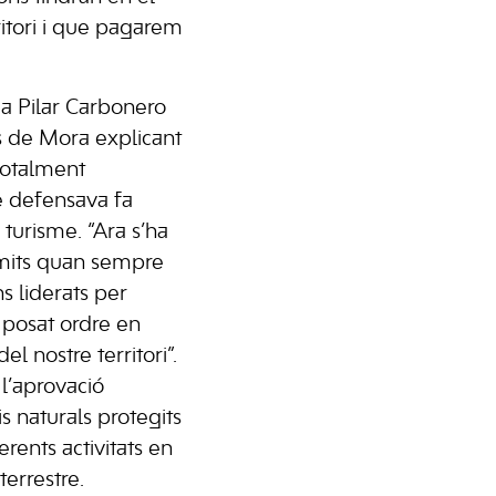
ritori i que pagarem
da Pilar Carbonero
es de Mora explicant
totalment
e defensava fa
turisme. “Ara s’ha
ímits quan sempre
ns liderats per
n posat ordre en
el nostre territori”.
l’aprovació
s naturals protegits
erents activitats en
errestre.