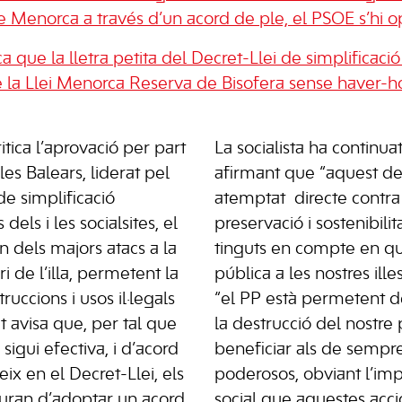
 Menorca a través d’un acord de ple, el PSOE s’hi 
ica que la lletra petita del Decret-Llei de simplificaci
e la Llei Menorca Reserva de Bisofera sense haver-h
tica l’aprovació per part
La socialista ha continuat
les Balears, liderat pel
afirmant que “aquest de
de simplificació
atemptat
directe contra
 dels i les socialsites, el
preservació i sostenibili
n dels majors atacs a la
tinguts en compte en qua
ri de l’illa, permetent la
pública a les nostres ille
ruccions i usos il·legals
“el PP està permetent d
tit avisa que, per tal que
la destrucció del nostre
sigui efectiva, i d’acord
beneficiar als de sempre
ix en el Decret-Llei, els
poderosos, obviant l’impa
auran d’adoptar un acord
social que aquestes acci