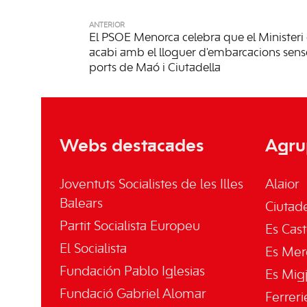
ANTERIOR
El PSOE Menorca celebra que el Ministeri
acabi amb el lloguer d'embarcacions sense 
ports de Maó i Ciutadella
Webs destacades
Agru
Joventuts Socialistes de les Illes
Alaior
Balears
Ciutade
Partit Socialista Europeu
Es Cast
El Socialista
Es Mer
Fundación Pablo Iglesias
Es Mig
Fundació Gabriel Alomar
Ferreri