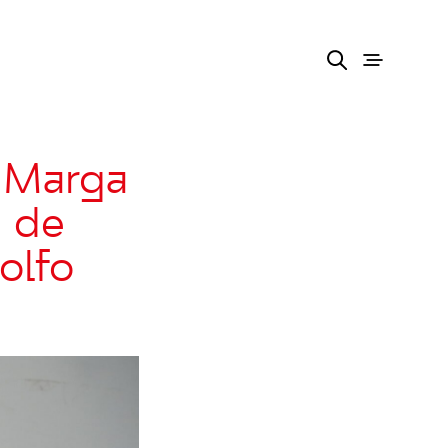
 Marga
i de
olfo