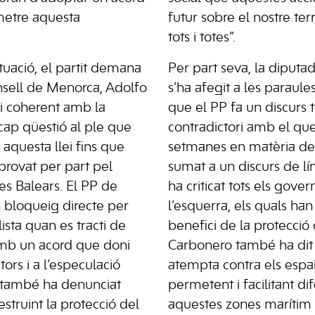
metre aquesta
futur sobre el nostre ter
tots i totes”.
tuació, el partit demana
Per part seva, la diputa
nsell de Menorca, Adolfo
s’ha afegit a les paraul
ui coherent amb la
que el PP fa un discurs 
 cap qüestió al ple que
contradictori amb el qu
aquesta llei fins que
setmanes en matèria de 
aprovat per part pel
sumat a un discurs de l
es Balears. El PP de
ha criticat tots els gover
 bloqueig directe per
l’esquerra, els quals ha
lista quan es tracti de
benefici de la protecció d
amb un acord que doni
Carbonero també ha dit 
ctors i a l’especulació
atempta contra els espai
, també ha denunciat
permetent i facilitant dif
struint la protecció del
aquestes zones marítim t