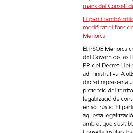
mans del Consell de
El partit també crit
modificat el fons d
Menorca
El PSOE Menorca cri
del Govern de les Il
PP, del Decret-Llei 
administrativa. A ulls
decret representa u
protecció del territo
legalització de const
en sòl rústic. El par
aquesta legalització 
amb el que s’estable
Consells Insulars h