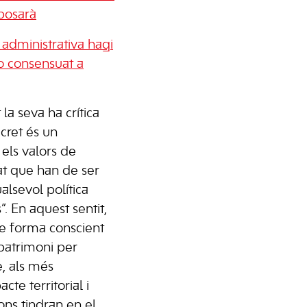
oposarà
ó administrativa hagi
o consensuat a
 la seva ha crítica
cret és un
 els valors de
tat que han de ser
lsevol política
s”. En aquest sentit,
e forma conscient
 patrimoni per
, als més
cte territorial i
ons tindran en el