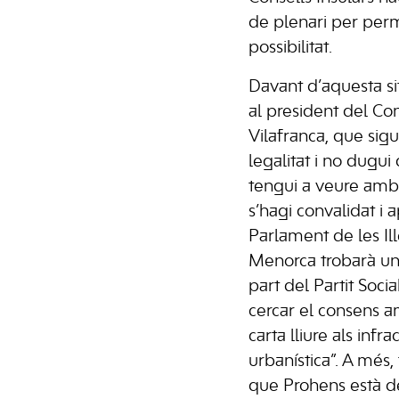
de plenari per per
possibilitat.
Davant d’aquesta si
al president del Co
Vilafranca, que sig
legalitat i no dugui
tengui a veure amb 
s’hagi convalidat i 
Parlament de les Ill
Menorca trobarà un
part del Partit Socia
cercar el consens 
carta lliure als infra
urbanística”. A més
que Prohens està de