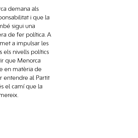
rca demana als
onsabilitat i que la
ambé sigui una
ra de fer política. A
omet a impulsar les
 els nivells polítics
tir que Menorca
e en matèria de
er entendre al Partit
s el camí que la
mereix.