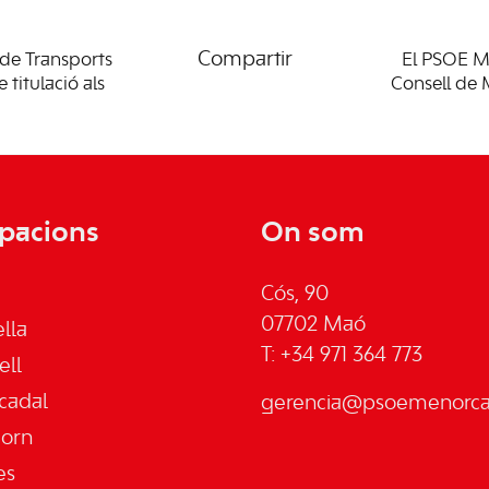
Compartir
 de Transports
El PSOE Me
titulació als
Consell de M
pacions
On som
Cós, 90
07702 Maó
lla
T: +34 971 364 773
ell
cadal
gerencia@psoemenorca.
jorn
es