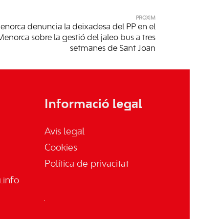
PRÒXIM
norca denuncia la deixadesa del PP en el
enorca sobre la gestió del jaleo bus a tres
setmanes de Sant Joan
Informació legal
Avis legal
Cookies
Política de privacitat
info