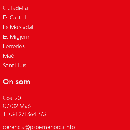
Ciutadella
Es Castell
Es Mercadal
Es Migjorn
Ferreries
Maó
Sant Lluís
On som
Cós, 90
07702 Maó
T: +34 971 364 773
gerencia@psoemenorca.info