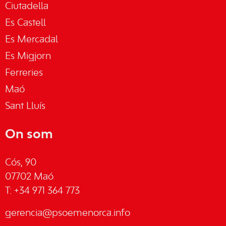
Ciutadella
Es Castell
Es Mercadal
Es Migjorn
Ferreries
Maó
Sant Lluís
On som
Cós, 90
07702 Maó
T: +34 971 364 773
gerencia@psoemenorca.info