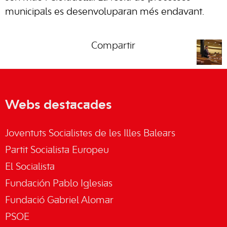
municipals es desenvoluparan més endavant.
Compartir
Webs destacades
Joventuts Socialistes de les Illes Balears
Partit Socialista Europeu
El Socialista
Fundación Pablo Iglesias
Fundació Gabriel Alomar
PSOE