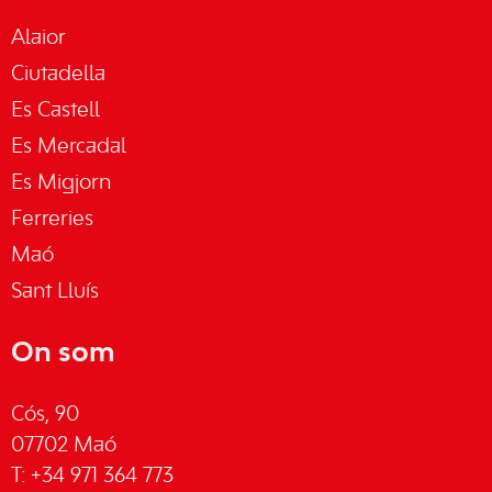
Alaior
Ciutadella
Es Castell
Es Mercadal
Es Migjorn
Ferreries
Maó
Sant Lluís
On som
Cós, 90
07702 Maó
T: +34 971 364 773